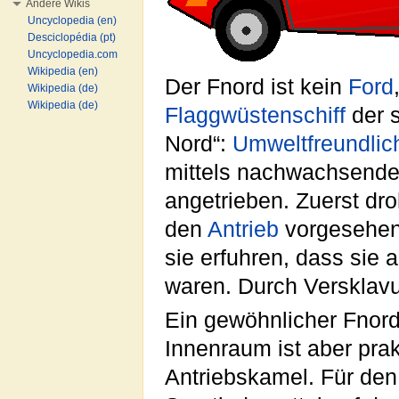
Andere Wikis
Uncyclopedia (en)
Desciclopédia (pt)
Uncyclopedia.com
Wikipedia (en)
Der Fnord ist kein
Ford
Wikipedia (de)
Wikipedia (de)
Flaggwüstenschiff
der 
Nord“:
Umweltfreundlic
mittels nachwachsend
angetrieben. Zuerst dro
den
Antrieb
vorgesehe
sie erfuhren, dass sie
waren. Durch Versklavun
Ein gewöhnlicher Fnord
Innenraum ist aber prak
Antriebskamel. Für den