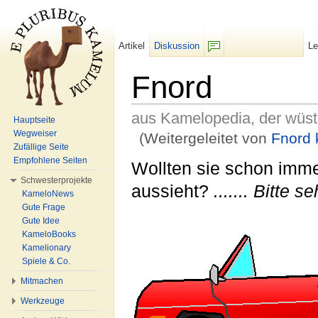
Artikel
Diskussion
L
F/b
Fnord
aus Kamelopedia, der wüs
Hauptseite
Wegweiser
(Weitergeleitet von
Fnord
Zufällige Seite
Wechseln zu:
Navigation
,
Suche
Empfohlene Seiten
Wollten sie schon imme
Schwesterprojekte
aussieht?
....... Bitte 
KameloNews
Gute Frage
Gute Idee
KameloBooks
Kamelionary
Spiele & Co.
Mitmachen
Werkzeuge