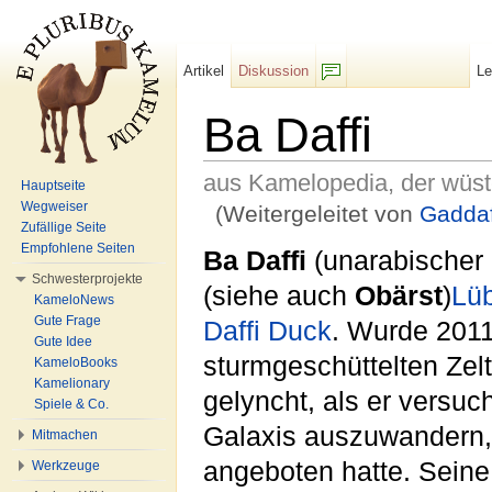
Artikel
Diskussion
L
F/b
Ba Daffi
aus Kamelopedia, der wüs
Hauptseite
Wegweiser
(Weitergeleitet von
Gaddaf
Zufällige Seite
Wechseln zu:
Navigation
,
Suche
Empfohlene Seiten
Ba Daffi
(unarabische
Schwesterprojekte
(siehe auch
Obärst
)
Lü
KameloNews
Gute Frage
Daffi Duck
. Wurde 201
Gute Idee
sturmgeschüttelten Ze
KameloBooks
Kamelionary
gelyncht, als er versuc
Spiele & Co.
Galaxis auszuwandern, 
Mitmachen
angeboten hatte. Seine
Werkzeuge