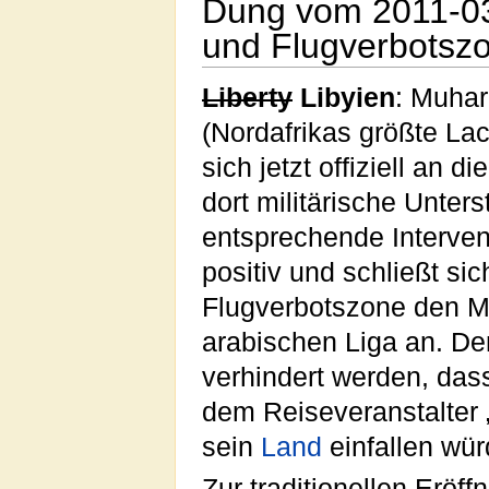
Dung vom 2011-03-
und Flugverbotsz
Liberty
Libyien
: Muhar
(Nordafrikas größte La
sich jetzt offiziell an di
dort militärische Unters
entsprechende Interven
positiv und schließt sic
Flugverbotszone den M
arabischen Liga an. D
verhindert werden, das
dem Reiseveranstalter 
sein
Land
einfallen wür
Zur traditionellen Eröf