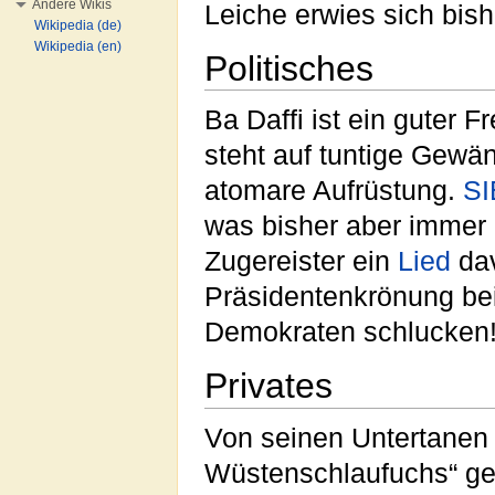
Andere Wikis
Leiche erwies sich bish
Wikipedia (de)
Wikipedia (en)
Politisches
Ba Daffi ist ein guter 
steht auf tuntige Gewä
atomare Aufrüstung.
SI
was bisher aber immer
Zugereister ein
Lied
dav
Präsidentenkrönung be
Demokraten schlucken
Privates
Von seinen Untertanen w
Wüstenschlaufuchs“ gen