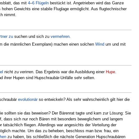
sblatt, das mit
4
–
6
Flügeln
bestückt ist. Angetrieben wird das Ganze
 hohen Gewichts eine stabile Fluglage ermöglicht. Aus flugtechnischer
ch nimmt.
tner
zu
suchen und sich zu
vermehren
.
 allem die männlichen Exemplare) machen einen solchen
Wind
um und mit
el
nicht zu verirren. Das Ergebnis war die Ausbildung einer
Hupe
.
 ihrer Hupen sind Hupschraubär-Unfälle sehr selten.
pschraubär
evolutionär
so entwickeln? Als sehr wahrscheinlich gilt hier die
wie sollten sie das beweisen? Der Bärenrat tagte und kam zur Lösung: Sie
auf, dass sich nur noch Bären mit besonders beweglichem und langem
tatsächlich fliegen. Allerdings war angesichts der Verteilung der
möglich machte. Um das zu beheben, beschloss man bzw. frau, ein
chen
zu haben, bis schließlich die nächste Generation Hupschraubären