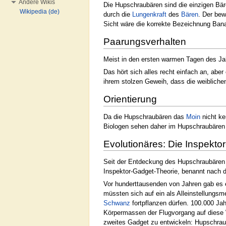
Andere Wikis
Die Hupschraubären sind die einzigen Bä
Wikipedia (de)
durch die
Lungen
kraft
des
Bären
. Der bew
Sicht wäre die korrekte Bezeichnung Ban
Paarungsverhalten
Meist in den ersten warmen Tagen des Ja
Das hört sich alles recht einfach an, abe
ihrem stolzen Geweih, dass die weiblich
Orientierung
Da die Hupschraubären das
Moin
nicht ke
Biologen sehen daher im Hupschraubären
Evolutionäres: Die Inspekto
Seit der Entdeckung des Hupschraubären
Inspektor-Gadget-Theorie, benannt nach d
Vor hunderttausenden von Jahren gab es 
müssten sich auf ein als Alleinstellungs
Schwanz
fortpflanzen dürfen. 100.000 Jah
Körpermassen der Flugvorgang auf diese 
zweites Gadget zu entwickeln: Hupschrau