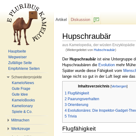
Artikel
Diskussion
F/b
Hupschraubär
aus Kamelopedia, der wüsten Enzyklopädie
(Weitergeleitet von
Hubschraubär
)
Hauptseite
Wechseln zu:
Navigation
,
Suche
Wegweiser
Der
Hupschraubär
ist eine Untergruppe 
Zufällige Seite
Hupschraubären die
Evolution
mehr Müh
Empfohlene Seiten
Später wurde diese Fähigkeit vom
Mensc
lange nicht so gut in der Luft liegt wie das
Schwesterprojekte
KameloNews
Inhaltsverzeichnis
[
Verbergen
]
Gute Frage
1
Flugfähigkeit
Gute Idee
2
Paarungsverhalten
KameloBooks
3
Orientierung
Kamelionary
4
Evolutionäres: Die Inspektor-Gadget-The
Spiele & Co.
5
Trivia
Mitmachen
Flugfähigkeit
Werkzeuge