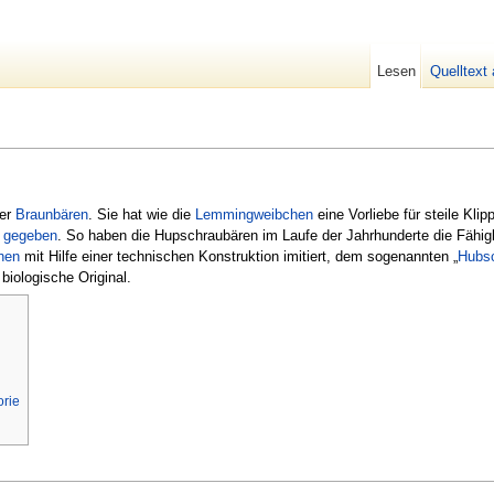
Lesen
Quelltext
der
Braunbären
. Sie hat wie die
Lemmingweibchen
eine Vorliebe für steile Klip
e
gegeben
. So haben die Hupschraubären im Laufe der Jahrhunderte die Fähigke
hen
mit Hilfe einer technischen Konstruktion imitiert, dem sogenannten „
Hubs
 biologische Original.
orie