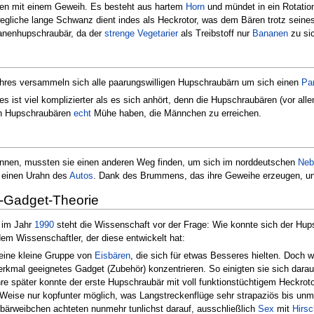
ren mit einem Geweih. Es besteht aus hartem
Horn
und mündet in ein Rotation
egliche lange Schwanz dient indes als Heckrotor, was dem Bären trotz seines
anenhupschraubär, da der
strenge Vegetarier
als Treibstoff nur
Bananen
zu si
hres versammeln sich alle paarungswilligen Hupschraubärn um sich einen
Par
r es ist viel komplizierter als es sich anhört, denn die Hupschraubären (vor
en Hupschraubären
echt
Mühe haben, die Männchen zu erreichen.
nnen, mussten sie einen anderen Weg finden, um sich im norddeutschen
Neb
 einen Urahn des
Autos
. Dank des Brummens, das ihre Geweihe erzeugen, und
r-Gadget-Theorie
 im Jahr
1990
steht die Wissenschaft vor der Frage: Wie konnte sich der Hu
em Wissenschaftler, der diese entwickelt hat:
eine kleine Gruppe von
Eisbären
, die sich für etwas Besseres hielten. Doch 
merkmal geeignetes Gadget (Zubehör) konzentrieren. So einigten sie sich dar
re später konnte der erste Hupschraubär mit voll funktionstüchtigem Heckrotor 
Weise nur kopfunter möglich, was Langstreckenflüge sehr strapaziös bis un
bärweibchen achteten nunmehr tunlichst darauf, ausschließlich
Sex
mit
Hirs