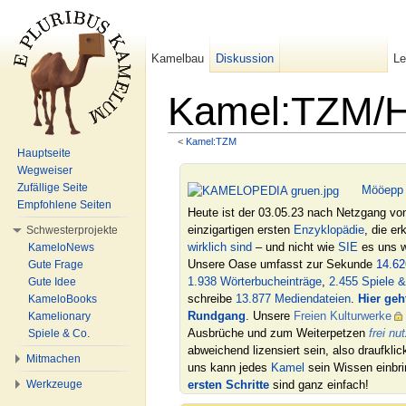
Kamelbau
Diskussion
L
Kamel:TZM/H
<
Kamel:TZM
Wechseln zu:
Navigation
,
Suche
Hauptseite
Wegweiser
Zufällige Seite
Mööepp
Empfohlene Seiten
Heute ist der 03.05.23 nach Netzgang v
einzigartigen ersten
Enzyklopädie
, die er
Schwesterprojekte
wirklich sind
– und nicht wie
SIE
es uns w
KameloNews
Unsere Oase umfasst zur Sekunde
14.62
Gute Frage
1.938 Wörterbucheinträge
,
2.455 Spiele &
Gute Idee
schreibe
13.877 Mediendateien
.
Hier geh
KameloBooks
Rundgang
. Unsere
Freien Kulturwerke
Kamelionary
Ausbrüche und zum Weiterpetzen
frei nu
Spiele & Co.
abweichend lizensiert sein, also draufkl
Mitmachen
uns kann jedes
Kamel
sein Wissen einbri
ersten Schritte
sind ganz einfach!
Werkzeuge