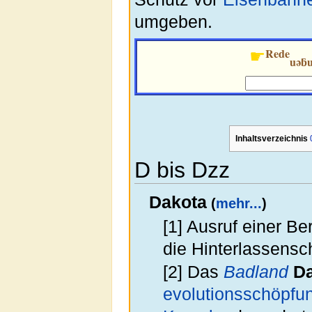
umgeben.
Rede
☛
uǝƃ
Inhaltsverzeichnis
D bis Dzz
Dakota
(
mehr...
)
[1] Ausruf einer Be
die Hinterlassensc
[2] Das
Badland
D
evolutions
schöpfu