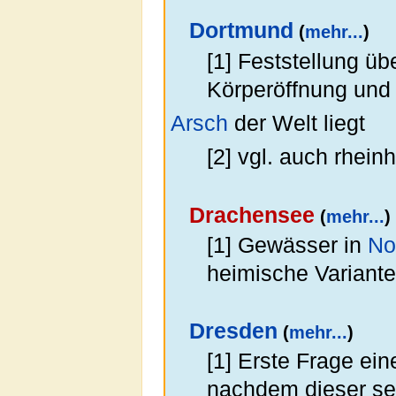
Dortmund
(
mehr...
)
[1] Feststellung ü
Körperöffnung und
Arsch
der Welt liegt
[2] vgl. auch rhein
Drachensee
(
mehr...
)
[1] Gewässer in
No
heimische Variant
Dresden
(
mehr...
)
[1] Erste Frage ei
nachdem dieser sei