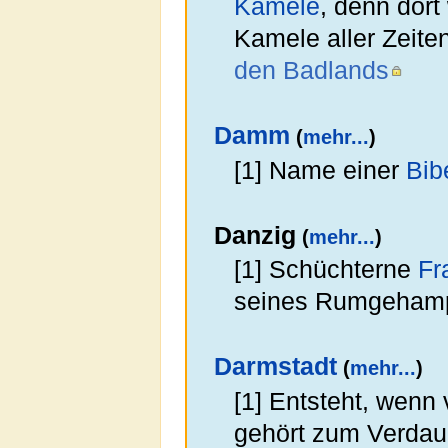
Kamele
, denn dor
Kamele aller Zeite
den Badlands
Damm
(
mehr...
)
[1] Name einer
Bib
Danzig
(
mehr...
)
[1] Schüchterne
Fr
seines Rumgeham
Darmstadt
(
mehr...
)
[1] Entsteht, wenn
gehört zum Verdau