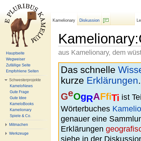
Kamelionary
Diskussion
L
F/b
Kamelionary:G
aus Kamelionary, dem wüs
Hauptseite
Wegweiser
Wechseln zu:
Navigation
,
Suche
Zufällige Seite
Das schnelle
Wiss
Empfohlene Seiten
kurze
Erklärungen
.
Schwesterprojekte
KameloNews
e
Gute Frage
G
O
g
A
Ffi
Ti
ist T
R
Gute Idee
KameloBooks
Wörterbuches
Kamelio
Kamelionary
Spiele & Co.
genauer eine Sammlu
Mitmachen
Erklärungen
geografis
Werkzeuge
siehe in der Diskussio