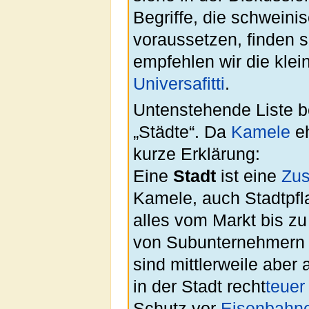
Begriffe, die schwein
voraussetzen, finden 
empfehlen wir die kle
Universafitti
.
Untenstehende Liste b
„Städte“. Da
Kamele
eh
kurze Erklärung:
Eine
Stadt
ist eine
Zu
Kamele, auch Stadtpfl
alles vom Markt bis z
von Subunternehmern
sind mittlerweile aber
in der Stadt recht
teuer
Schutz vor
Eisenbahn