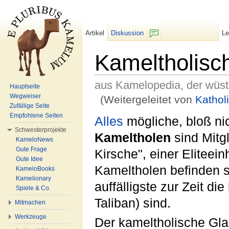
Artikel
Diskussion
L
F/b
Kameltholisc
aus Kamelopedia, der wüs
Hauptseite
Wegweiser
(Weitergeleitet von
Kathol
Zufällige Seite
Wechseln zu:
Navigation
,
Suche
Empfohlene Seiten
Alles
mögliche, bloß ni
Schwesterprojekte
Kameltholen
sind Mitg
KameloNews
Gute Frage
Kirsche", einer Eliteein
Gute Idee
Kameltholen befinden s
KameloBooks
Kamelionary
auffälligste zur Zeit die
Spiele & Co.
Taliban) sind.
Mitmachen
Werkzeuge
Der kameltholische Gl