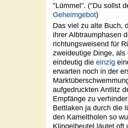
"Lümmel". ("Du sollst d
Geheimgebot
)
Das viel zu alte Buch, 
ihrer Albtraumphasen de
richtungsweisend für R
zweideutige Dinge, als
eindeutig die
einzig
ein
erwarten noch in der e
Marktüberschwemmung 
aufgedruckten Antlitz d
Empfänge zu verhindern
Bettlaken ja durch die 
den Kameltholen so wur
Klingelbeutel läutet oft 