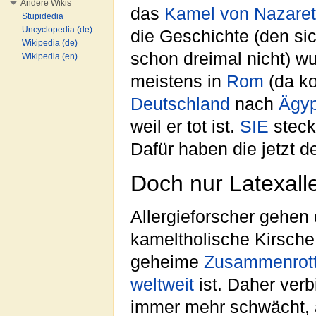
Andere Wikis
das
Kamel von Nazare
Stupidedia
Uncyclopedia (de)
die Geschichte (den si
Wikipedia (de)
schon dreimal nicht) w
Wikipedia (en)
meistens in
Rom
(da k
Deutschland
nach
Ägy
weil er tot ist.
SIE
steck
Dafür haben die jetzt 
Doch nur Latexall
Allergieforscher gehen
kameltholische Kirsche
geheime
Zusammenrot
weltweit
ist. Daher verb
immer mehr schwächt, 