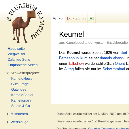
Artikel
Diskussion
F/b
Keumel
aus Kamelopedia, der wüsten Enzyklopädie
Wechseln zu:
Navigation
,
Suche
Hauptseite
Das
Keumel
wurde zuerst 1926 von
Bert 
Wegweiser
Fernsehpublikum
seiner
damals
abend
- u
Zufällige Seite
einer
Talkshow
wurde schließlich
Orient
-E
Empfohlene Seiten
Im
Alltag
fallen sie nur im
Schwimmbad
au
Schwesterprojekte
KameloNews
Gute Frage
Gute Idee
KameloBooks
Kamelionary
Spiele & Co.
Diese Seite wurde zuletzt am 3. März 2019 um 19:0
Mitmachen
Diese Seite wurde bisher 1.256-mal abgerufen. Dieser
Werkzeuge
Der Text ist unter der
„Creative Commons Attributio