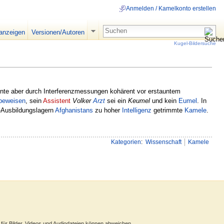
Anmelden / Kamelkonto erstellen
 anzeigen
Versionen/Autoren
Kugel-Bildersuche
te aber durch Interferenzmessungen kohärent vor erstauntem
beweisen
, sein
Assistent
Volker
Arzt
sei ein
Keumel
und kein
Eumel
. In
a-Ausbildungslagern
Afghanistans
zu hoher
Intelligenz
getrimmte
Kamele
.
Kategorien
:
Wissenschaft
Kamele
ür Bilder, Videos und Audiodateien können abweichen.