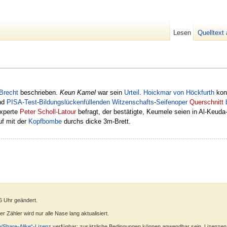
Lesen
Quelltext
Brecht
beschrieben.
Keun Kamel
war sein
Urteil
.
Hoickmar von Höckfurth
konn
nd
PISA-Test
-
Bildungslückenfüllenden
Witzenschafts
-
Seifenoper
Querschnitt
xperte
Peter Scholl-Latour
befragt, der bestätigte, Keumele seien in Al-Keud
f mit der
Kopfbombe
durchs dicke 3m-Brett.
6 Uhr geändert.
 Zähler wird nur alle Nase lang aktualisiert.
n/Share-Alike“-Lizenz
verfügbar; zusätzliche Bedingungen können anwendbar sein. Lizenzen f