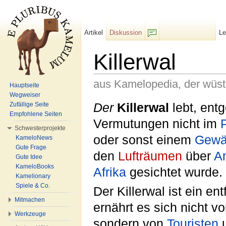
Artikel
Diskussion
L
F/b
Killerwal
aus Kamelopedia, der wüs
Hauptseite
Wegweiser
Wechseln zu:
Navigation
,
Suche
Der
Killerwal
lebt, entg
Zufällige Seite
Empfohlene Seiten
Vermutungen nicht im
P
Schwesterprojekte
oder sonst einem
Gewä
KameloNews
Gute Frage
den
Lufträumen
über
A
Gute Idee
KameloBooks
Afrika
gesichtet wurde.
Kamelionary
Spiele & Co.
Der Killerwal ist ein e
Mitmachen
ernährt es sich nicht v
Werkzeuge
sondern von
Touristen
u