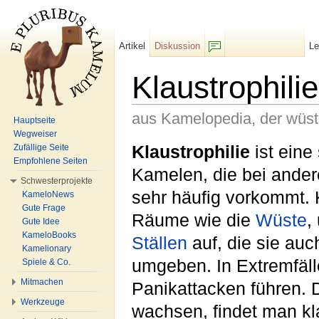
Artikel
Diskussion
L
F/b
Klaustrophilie
aus Kamelopedia, der wüs
Hauptseite
Wegweiser
Wechseln zu:
Navigation
,
Suche
Klaustrophilie
ist eine
Zufällige Seite
Empfohlene Seiten
Kamelen, die bei ander
Schwesterprojekte
sehr häufig vorkommt. 
KameloNews
Gute Frage
Räume wie die
Wüste
,
Gute Idee
KameloBooks
Ställen
auf, die sie au
Kamelionary
umgeben. In Extremfäl
Spiele & Co.
Mitmachen
Panikattacken führen.
Werkzeuge
wachsen, findet man kl