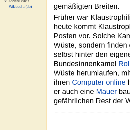
Andere Wikis
gemäßigten Breiten.
Wikipedia (de)
Früher war Klaustrophil
heute kommt Klaustrop
Posten vor. Solche Kam
Wüste, sondern finden g
selbst hinter den eigen
Bundesinnenkamel
Roll
Wüste herumlaufen, mi
ihren
Computer
online
h
er auch eine
Mauer
bau
gefährlichen Rest der W