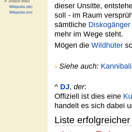
Andere Wikis
dieser Unsitte, entste
Wikipedia (de)
Wikipedia (en)
soll - im Raum versprüh
sämtliche
Diskogänger
mehr im Wege steht.
Mögen die
Wildhüter
sc
Siehe auch:
Kannibal
^
DJ
,
der
:
Offiziell ist dies eine
Ku
handelt es sich dabei
Liste erfolgreiche