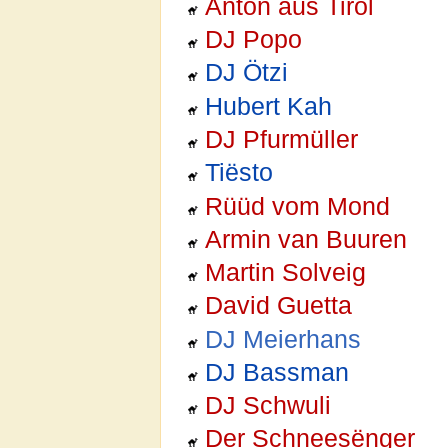
Anton aus Tirol
DJ Popo
DJ Ötzi
Hubert Kah
DJ Pfurmüller
Tiësto
Rüüd vom Mond
Armin van Buuren
Martin Solveig
David Guetta
DJ Meierhans
DJ Bassman
DJ Schwuli
Der Schneesënger