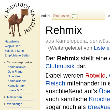
Artikel
Diskussion
L
F/b
Rehmix
aus Kamelopedia, der wüs
Hauptseite
Wegweiser
(Weitergeleitet von
Liste 
Zufällige Seite
Wechseln zu:
Navigation
,
Suche
Empfohlene Seiten
Der
Rehmix
stellt eine
Schwesterprojekte
Club
musik
dar.
KameloNews
Gute Frage
Dabei werden
Rotwild
,
Gute Idee
KameloBooks
Fleisch
miteinander in 
Kamelionary
anschließend auf's
Übe
Spiele & Co.
Mitmachen
auch sämtliche
Knoche
Werkzeuge
sogar noch als
Breakbe