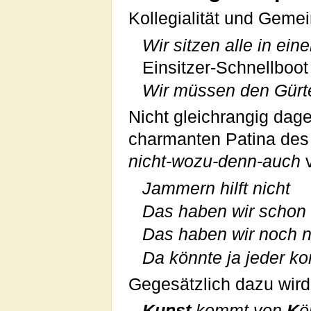
Kollegialität und Geme
Wir sitzen alle in ei
Einsitzer-Schnellboo
Wir müssen den Gürte
Nicht gleichrangig dag
charmanten Patina des 
nicht-wozu-denn-auch
v
Jammern hilft nicht
Das haben wir scho
Das haben wir noch 
Da könnte ja jeder 
Gegesätzlich dazu wird 
Kunst
kommt von
K
ö