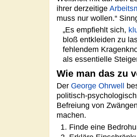
ihrer derzeitige
Arbeitsm
muss nur wollen.“ Sinn
„Es empfiehlt sich,
kl
bloß entkleiden zu la
fehlendem Kragenkno
als essentielle Steig
Wie man das zu v
Der
George
Ohrwell
bes
politisch-psychologisc
Befreiung von Zwängen
machen.
Finde eine Bedrohu