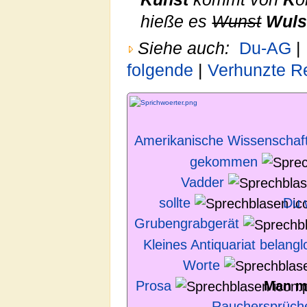
hieße es
Wunst
Wuls
Siehe auch:
Du-AG
|
folgende
|
Verhunzte 
Amerikanische Wissenschaftl
gekommen
Vadder
sollte
Du 
Grubengrabgerät
Kleines Antiquariat belang
Worte
Prosa
Man m
Rauchersprüch