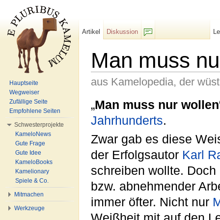
Artikel
Diskussion
L
F/b
Man muss nur
aus Kamelopedia, der wüs
Hauptseite
Wegweiser
Wechseln zu:
Navigation
,
Suche
„
Man muss nur wollen
Zufällige Seite
Empfohlene Seiten
Jahrhunderts
.
Schwesterprojekte
KameloNews
Zwar gab es diese Weis
Gute Frage
der Erfolgsautor
Karl R
Gute Idee
KameloBooks
schreiben wollte. Doc
Kamelionary
Spiele & Co.
bzw. abnehmender Arbe
Mitmachen
immer öfter. Nicht nur
M
Werkzeuge
Weißheit mit auf den 