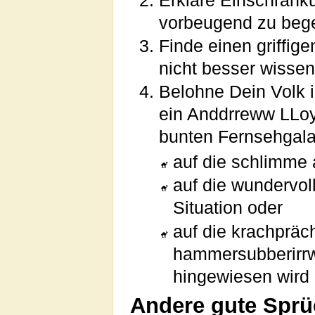
Erkläre Einschränk
vorbeugend zu beg
Finde einen griffig
nicht besser wissen
Belohne Dein Volk i
ein Anddrreww LLo
bunten Fernsehgal
auf die schlimme 
auf die wundervo
Situation oder
auf die krachpräch
hammersubberirrw
hingewiesen wird
Andere gute Spr