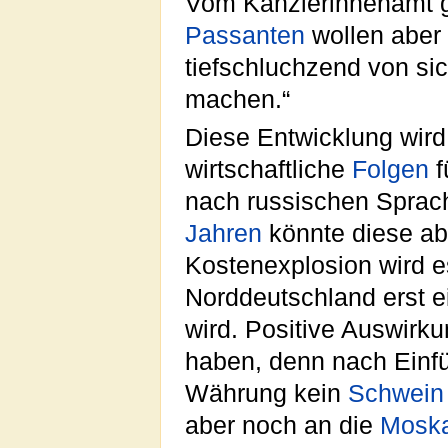
Vom Kanzlerinnenamt ga
Passanten
wollen aber
tiefschluchzend von si
machen.“
Diese Entwicklung wird
wirtschaftliche
Folgen
f
nach russischen Sprach
Jahren
könnte diese ab
Kostenexplosion wird e
Norddeutschland erst 
wird. Positive Auswirku
haben, denn nach Einfüh
Währung kein
Schwein
aber noch an die
Moska