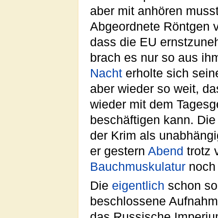
aber mit anhören musst
Abgeordnete Röntgen ve
dass die EU ernstzune
brach es nur so aus ihm
Nacht
erholte sich sei
aber wieder so weit, da
wieder mit dem Tagesg
beschäftigen kann. Di
der Krim als unabhäng
er gestern
Abend
trotz 
Bauchmuskulatur
noch 
Die
eigentlich
schon so
beschlossene Aufnahme
das Russische Imperiu