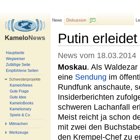
News
Diskussion
L
F/b
Putin erleidet
Wechseln zu:
Navigation
,
Suche
Hauptseite
News vom 18.03.2014
Wegweiser
Zufällige Seite
Moskau
. Als Waldezar
Empfohlene Seiten
eine
Sendung
im öffent
Schwesterprojekte
Rundfunk anschaute, so
KameloNews
Gute Frage
Insiderberichten zufolg
Gute Idee
KameloBooks
schweren Lachanfall erl
Kamelionary
Spiele & Co.
Meist reicht ja schon 
Mitmachen
mit zwei den Buchstabe
Werkzeuge
den Krempel-Chef zu erh