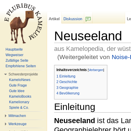
Artikel
Diskussion
L
F/b
Neuseeland
aus Kamelopedia, der wüs
Hauptseite
Wegweiser
(Weitergeleitet von
Noise-
Zufällige Seite
Wechseln zu:
Navigation
,
Suche
Empfohlene Seiten
Inhaltsverzeichnis
[
Verbergen
]
Schwesterprojekte
1
Einleitung
KameloNews
2
Geschichte
Gute Frage
3
Geographie
Gute Idee
4
Bevölkerung
KameloBooks
Kamelionary
Einleitung
Spiele & Co.
Mitmachen
Neuseeland
ist das La
Werkzeuge
Geographielehrer hört 