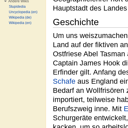
Andere Wikis
Hauptstadt des Landes i
Stupidedia
Uncyclopedia (en)
Wikipedia (de)
Geschichte
Wikipedia (en)
Um uns weiszumachen, 
Land auf der fiktiven a
Ostfriese Abel Tasman 
Captain James Hook d
Erfinder gilt. Anfang d
Schafe
aus England ein
Bedarf an Wollfrisören
importiert, teilweise h
Berufszweig inne. Mit
E
Schurgeräte entwickelt
kacken, um so arbeitsl