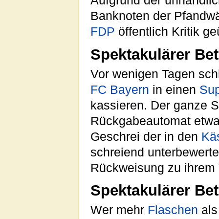
Aufgrund der unhandli
Banknoten der Pfandwä
FDP
öffentlich Kritik ge
Spektakulärer Be
Vor wenigen Tagen sch
FC Bayern
in einen
Sup
kassieren. Der ganze Sc
Rückgabeautomat etwas 
Geschrei der in den
Kä
schreiend unterbewertet
Rückweisung zu ihrem
Spektakulärer Be
Wer mehr
Flaschen
als