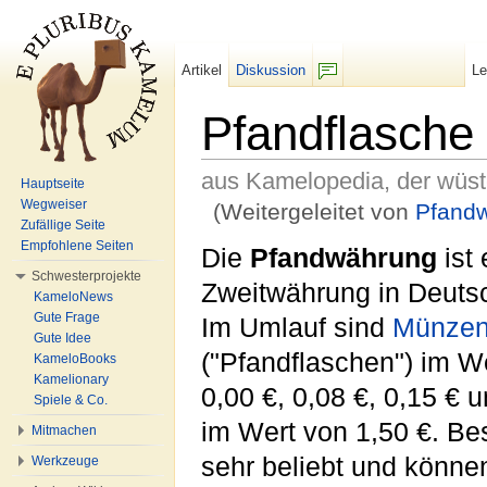
Artikel
Diskussion
L
F/b
Pfandflasche
aus Kamelopedia, der wüs
Hauptseite
Wegweiser
(Weitergeleitet von
Pfand
Zufällige Seite
Wechseln zu:
Navigation
,
Suche
Empfohlene Seiten
Die
Pfandwährung
ist 
Schwesterprojekte
Zweitwährung in Deuts
KameloNews
Gute Frage
Im Umlauf sind
Münze
Gute Idee
("Pfandflaschen") im W
KameloBooks
Kamelionary
0,00 €, 0,08 €, 0,15 € 
Spiele & Co.
im Wert von 1,50 €. B
Mitmachen
sehr beliebt und könne
Werkzeuge