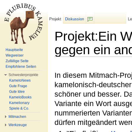
Projekt
Diskussion
L
F/b
Projekt:Ein 
gegen ein an
Hauptseite
Wegweiser
Wechseln zu:
Navigation
,
Suche
Zufällige Seite
Empfohlene Seiten
In diesem Mitmach-Pro
Schwesterprojekte
KameloNews
kamelonisch-deutscher
Gute Frage
Gute Idee
schöner und besser. Daz
KameloBooks
Variante ein Wort ausg
Kamelionary
Spiele & Co.
nummerierten Variantenl
Mitmachen
dürfen mitgeändert wer
Werkzeuge