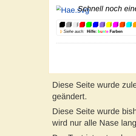
Schnell noch ein
Siehe auch:
Hilfe:
b
u
n
t
e
Farben
Diese Seite wurde zul
geändert.
Diese Seite wurde bis
wird nur alle Nase lang 