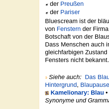
der
Preußen
der
Pariser
Bluescream ist der blä
von
Fenstern
der Firm
Botschaft von der Bla
Dass Menschen auch 
gleichfarbigen Zustand
Fensters nicht bekannt.
Siehe auch:
Das Bla
Hintergrund
,
Blaupaus
Kamelionary: Blau
Synonyme und Gramma