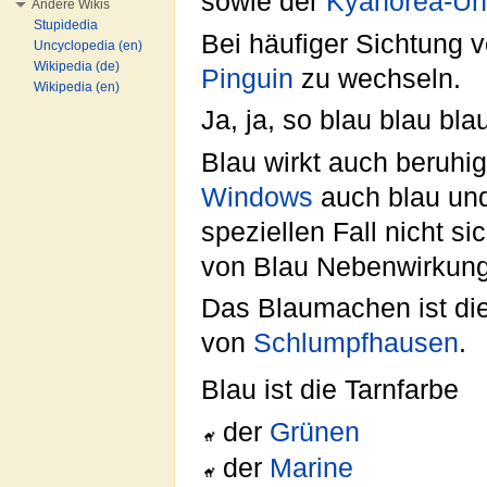
sowie der
Kyanorea-Uni
Andere Wikis
Stupidedia
Bei häufiger Sichtung 
Uncyclopedia (en)
Wikipedia (de)
Pinguin
zu wechseln.
Wikipedia (en)
Ja, ja, so blau blau bl
Blau wirkt auch beruhi
Windows
auch blau und
speziellen Fall nicht 
von Blau Nebenwirkunge
Das Blaumachen ist di
von
Schlumpfhausen
.
Blau ist die Tarnfarbe
der
Grünen
der
Marine