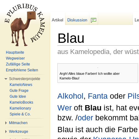
Artikel
Diskussion
L
F/b
Blau
aus Kamelopedia, der wüs
Hauptseite
Wegweiser
Wechseln zu:
Navigation
,
Suche
Zufällige Seite
Empfohlene Seiten
Argh! Alles blaue Farben! Ich wollte aber
Kamelo-Blau!
Schwesterprojekte
KameloNews
Gute Frage
Alkohol
,
Fanta
oder
Pil
Gute Idee
KameloBooks
Wer
oft
Blau
ist, hat ev
Kamelionary
Spiele & Co.
bzw. /
oder
bekommt bal
Mitmachen
Blau ist auch die Farb
Werkzeuge