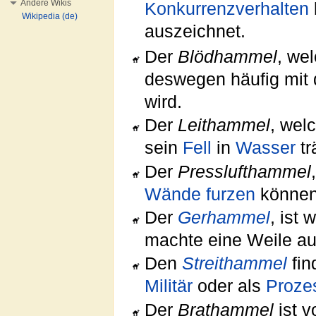
Andere Wikis
Konkurrenzverhalten
Wikipedia (de)
auszeichnet.
Der
Blödhammel
, we
deswegen häufig mit
wird.
Der
Leithammel
, wel
sein
Fell
in
Wasser
tr
Der
Presslufthammel
Wände
furzen
können 
Der
Gerhammel
, ist 
machte eine Weile a
Den
Streithammel
fin
Militär
oder als
Proze
Der
Brathammel
ist v