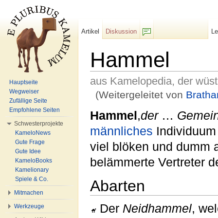
Artikel
Diskussion
L
F/b
Hammel
aus Kamelopedia, der wüs
Hauptseite
Wegweiser
(Weitergeleitet von
Brath
Zufällige Seite
Wechseln zu:
Navigation
,
Suche
Empfohlene Seiten
Hammel
,
der
…
Gemei
Schwesterprojekte
männliches
Individuum
KameloNews
Gute Frage
viel blöken und dumm
Gute Idee
belämmerte Vertreter d
KameloBooks
Kamelionary
Spiele & Co.
Abarten
Mitmachen
Der
Neidhammel
, we
Werkzeuge