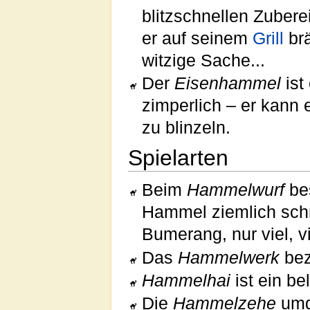
blitzschnellen Zubere
er auf seinem
Grill
brä
witzige Sache...
Der
Eisenhammel
ist
zimperlich – er kann 
zu blinzeln.
Spielarten
Beim
Hammelwurf
bes
Hammel ziemlich schn
Bumerang, nur viel, v
Das
Hammelwerk
bez
Hammelhai
ist ein be
Die
Hammelzehe
umgi