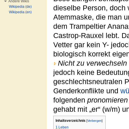
Andere Wikis
dieselbe Person, doch
Wikipedia (de)
Wikipedia (en)
Atemmaske, die man unte
dem Trampeltier Ananas
Castrop-Rauxel lebt. Da
Vetter gar kein Y- jed
biologisch korrekt eige
Nicht zu verwechseln 
jedoch keine Bedeutung
geschlechtsneutralen P
Genderkonflikte und
wü
folgenden
pronomieren
gehabt mit „er“ (w/m) u
Inhaltsverzeichnis
[
Verbergen
]
1
Leben