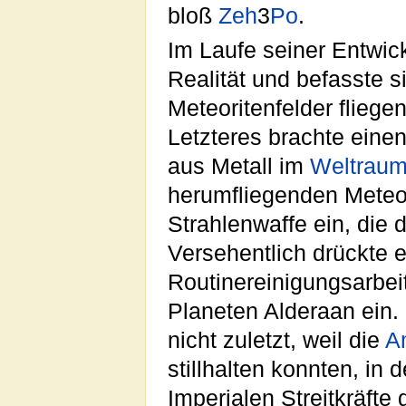
bloß
Zeh
3
Po
.
Im Laufe seiner Entwick
Realität und befasste s
Meteoritenfelder flieg
Letzteres brachte einen
aus Metall im
Weltrau
herumfliegenden Meteo
Strahlenwaffe ein, die 
Versehentlich drückte e
Routinereinigungsarbei
Planeten Alderaan ein. 
nicht zuletzt, weil die
A
stillhalten konnten, in 
Imperialen Streitkräfte g