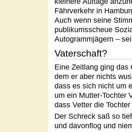
kleinere Auftäge anzun
Fährverkehr in Hambu
Auch wenn seine Stimme
publikumsscheue Sozia
Autogrammjägern – sei
Vaterschaft?
Eine Zeitlang ging das
dem er aber nichts wu
dass es sich nicht um 
um ein Mutter-Tochter V
dass Vetter die Tochter
Der Schreck saß so tie
und davonflog und nie