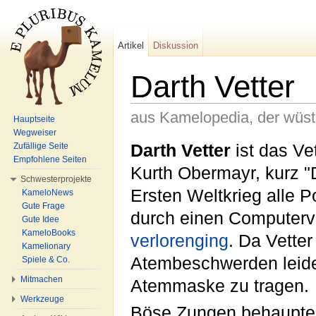
Artikel
Diskussion
Darth Vetter
aus Kamelopedia, der wüs
Hauptseite
Wegweiser
Wechseln zu:
Navigation
,
Suche
Darth Vetter
ist das Ve
Zufällige Seite
Empfohlene Seiten
Kurth Obermayr, kurz "
Schwesterprojekte
Ersten Weltkrieg alle 
KameloNews
Gute Frage
durch einen Computervir
Gute Idee
KameloBooks
verlorenging
. Da Vetter
Kamelionary
Atembeschwerden leidet
Spiele & Co.
Mitmachen
Atemmaske zu tragen.
Werkzeuge
Böse Zungen behaupten