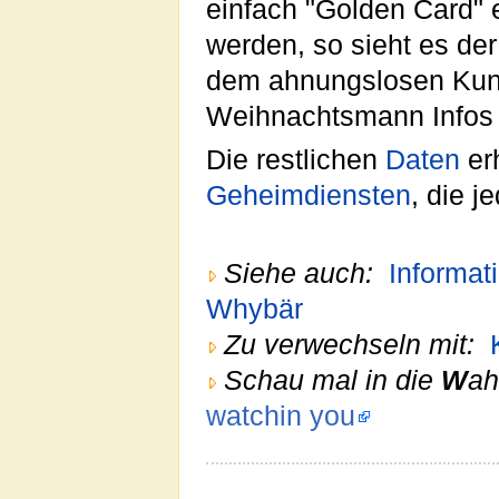
einfach "Golden Card" 
werden, so sieht es d
dem ahnungslosen Kunde
Weihnachtsmann Infos 
Die restlichen
Daten
er
Geheimdiensten
, die j
Siehe auch:
Informat
Whybär
Zu verwechseln mit:
Schau mal in die
W
ah
watchin you