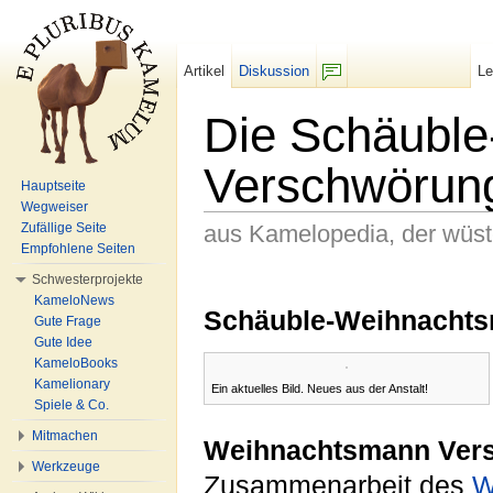
Artikel
Diskussion
L
F/b
Die Schäubl
Verschwörun
Hauptseite
Wegweiser
aus Kamelopedia, der wüs
Zufällige Seite
Empfohlene Seiten
Wechseln zu:
Navigation
,
Suche
Schwesterprojekte
KameloNews
Schäuble-Weihnacht
Gute Frage
Gute Idee
KameloBooks
Kamelionary
Ein aktuelles Bild. Neues aus der Anstalt!
Spiele & Co.
Mitmachen
Weihnachtsmann Ver
Werkzeuge
Zusammenarbeit des
W