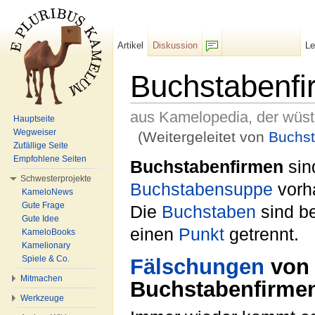
Artikel
Diskussion
L
F/b
Buchstabenfi
aus Kamelopedia, der wüs
Hauptseite
Wegweiser
(Weitergeleitet von
Buchst
Zufällige Seite
Wechseln zu:
Navigation
,
Suche
Empfohlene Seiten
Buchstabenfirmen
si
Schwesterprojekte
Buchstabensuppe
vorh
KameloNews
Gute Frage
Die
Buchstaben
sind b
Gute Idee
einen
Punkt
getrennt.
KameloBooks
Kamelionary
Spiele & Co.
Fälschungen
von 
Mitmachen
Buchstabenfirme
Werkzeuge