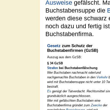
Ausweise
gefälscht. M
Buchstabensuppe die
werden diese schwarz 
noch dazu und fertig is
Buchstabenfirma.
Gesetz
zum Schutz der
Buchstabenfirmen (GzSB)
Auszug aus dem GzSB:
§ 34 GzSB
Strafen
bei Buchstabenfälschung
Wer Buchstaben nachmacht oder/und
nachgemachte Buchstaben in den
Verkehr
b
wird mit Buchstabensuppe nicht unter 10 Tel
bestraft.
Es
genügt der Tatverdacht. Rechtsmittel sin
grundsätzlich ausgeschlossen.
Wer mit gefälschten Buchstaben eine
Buchstabenfirma gründet zum
Zwecke
der
persönlichen
Bereicherung
, wird mit