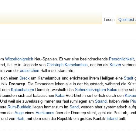
Lesen
Quelltext
dem
Witzekönigreich
Neu-Spanien. Er war eine beeindruckende
Persönlichkeit
,
nd, fiel er in Ungnade von
Christoph Kamelumbus
, der ihn als
Ketzer
verbrenn
ern von der
arabischen
Halbinsel stammte.
 sich einen
Dreck
um Kamelumbus und errichteten ihrem Heiligen eine
Stadt
g
ublik
Dromrep
. Die Dromedare leben alle in der Hauptstadt, während die Küs
rt dem
Kakaobauern
Dominik, weshalb das
Scherzherzogtum Kalau
seine sche
ltouristen sich auf kalauischen
Kaba
-Rett-Brettln so herrlich durch den
Kakao
nd weil sie zuverlässig immer nur faul rumliegen am
Strand
, haben viele
Pir
leere
Rum
-
Buddeln
liegen immer rum im
Sand
, werden aber systematisch aufg
denn das
Auge
eines
Hurrikanes
über der Dromrep steht, geht die Post ab, un
p und von
Haiti
, mit dem sich die Republik ein großes Karibik-
Eiland
teilt.