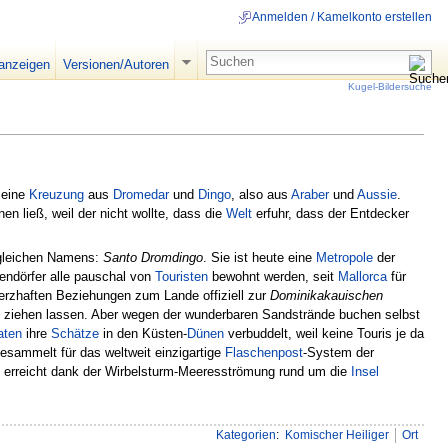
Anmelden / Kamelkonto erstellen
 anzeigen
Versionen/Autoren
Kugel-Bildersuche
 eine
Kreuzung
aus
Dromedar
und
Dingo
, also aus
Araber
und
Aussie
.
en ließ, weil der nicht wollte, dass die
Welt
erfuhr, dass der Entdecker
leichen Namens:
Santo Dromdingo
. Sie ist heute eine
Metropole
der
tendörfer alle pauschal von
Touristen
bewohnt werden, seit
Mallorca
für
rzhaften Beziehungen zum Lande offiziell zur
Dominikakauischen
ziehen lassen. Aber wegen der wunderbaren Sandstrände buchen selbst
aten
ihre
Schätze
in den Küsten-
Dünen
verbuddelt, weil keine Touris je da
esammelt für das weltweit einzigartige
Flaschenpost
-System der
d erreicht dank der Wirbelsturm-Meeresströmung rund um die
Insel
Kategorien
:
Komischer Heiliger
Ort