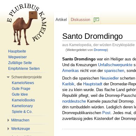
Artikel
Diskussion
F/b
Santo Dromdingo
aus Kamelopedia, der wüsten Enzyklopädie
(Weitergeleitet von
Dromrep
)
Hauptseite
Wechseln zu:
Navigation
,
Suche
Wegweiser
Santo Dromdingo
war ein Heiliger aus 
Zufällige Seite
Und da Kreuzungen
Unfallschwerpunkte
si
Empfohlene Seiten
Amerikas
nicht von der
spanischen
, sond
Schwesterprojekte
Doch die spanischen
Neusiedler
scherten
KameloNews
Karibik
, die
Hauptstadt
der Dromedar-Rep
Gute Frage
sie zu klein wurde. Das flache Land gehö
Gute Idee
Republik
pflegt, weil die Dromrep-Pauscha
KameloBooks
norddeutsche
Kamele pauschal Dromrep. U
Kamelionary
drin rumbuddeln würden. Lediglich deren 
Spiele & Co.
Dromrepublikanischen
Post
. Jedes mal, 
zuverlässig jedes Küstendorf der Dromre
Mitmachen
Werkzeuge