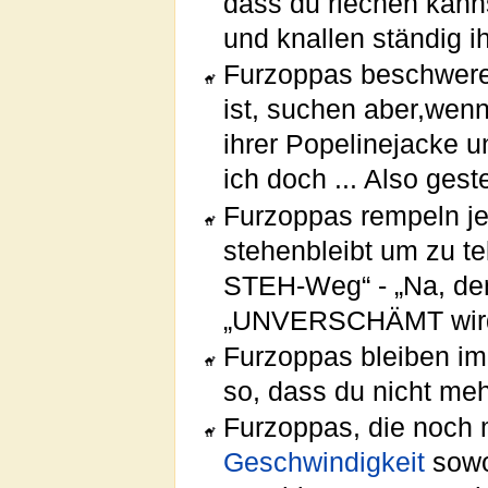
dass du riechen kann
und knallen ständig 
Furzoppas beschweren
ist, suchen aber,wen
ihrer Popelinejacke 
ich doch ... Also gest
Furzoppas rempeln j
stehenbleibt um zu t
STEH-Weg“ - „Na, denn
„UNVERSCHÄMT wird e
Furzoppas bleiben i
so, dass du nicht meh
Furzoppas, die noch 
Geschwindigkeit
sowo