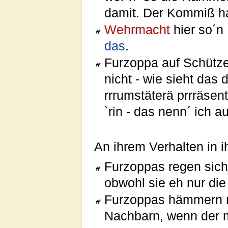
damit. Der Kommiß ha
Wehrmacht
hier so´n
das
.
Furzoppa auf Schützenf
nicht - wie sieht das
rrrumstäterä prrräse
`rin - das nenn´ ich a
An ihrem Verhalten in 
Furzoppas regen sic
obwohl sie eh nur di
Furzoppas hämmern 
Nachbarn, wenn der m