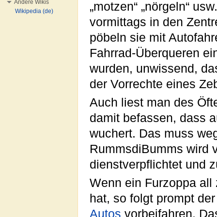
Andere Wikis
„motzen“ „nörgeln“ usw.
Wikipedia (de)
vormittags in den Zent
pöbeln sie mit Autofah
Fahrrad-Überqueren ein
wurden, unwissend, da
der Vorrechte eines Ze
Auch liest man des Öft
damit befassen, dass a
wuchert. Das muss weg
RummsdiBumms wird vo
dienstverpflichtet und
Wenn ein Furzoppa all 
hat, so folgt prompt de
Autos
vorbeifahren. Da