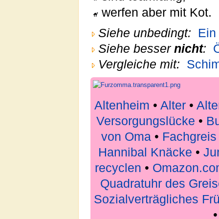
werfen aber mit Kot.
Siehe unbedingt:
Ein
Siehe besser
nicht
:
Vergleiche mit:
Schi
Altenheim
•
Alter
•
Alt
Versorgungslücke
•
Bu
von Oma
•
Fachgreis
Hannibal Knäcke
•
Ju
recyclen
•
Omazon.co
Quadratuhr des Grei
Sozialverträgliches F