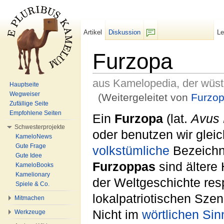
Artikel
Diskussion
L
F/b
Furzopa
aus Kamelopedia, der wüs
Hauptseite
Wegweiser
(Weitergeleitet von
Furzo
Zufällige Seite
Wechseln zu:
Navigation
,
Suche
Empfohlene Seiten
Ein
Furzopa
(lat.
Avus 
Schwesterprojekte
oder benutzen wir gleic
KameloNews
Gute Frage
volkstümliche
Bezeichnu
Gute Idee
Furzoppas
sind ältere 
KameloBooks
Kamelionary
der Weltgeschichte res
Spiele & Co.
lokalpatriotischen Sze
Mitmachen
Nicht im
wörtlichen Sin
Werkzeuge