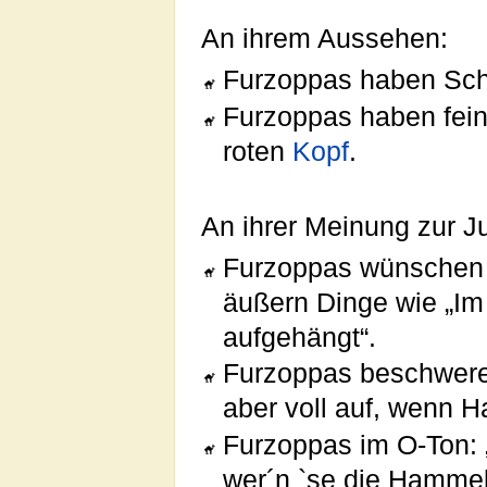
An ihrem Aussehen:
Furzoppas haben Sch
Furzoppas haben fein
roten
Kopf
.
An ihrer Meinung zur J
Furzoppas wünschen
äußern Dinge wie „Im
aufgehängt“.
Furzoppas beschweren
aber voll auf, wenn H
Furzoppas im O-Ton:
wer´n `se die Hamme