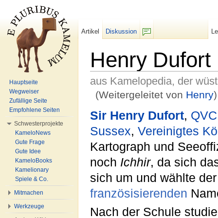
Artikel
Diskussion
L
F/b
Henry Dufort
aus Kamelopedia, der wüs
Hauptseite
Wegweiser
(Weitergeleitet von
Henry
)
Zufällige Seite
Wechseln zu:
Navigation
,
Suche
Empfohlene Seiten
Sir Henry Dufort
,
QVC
Schwesterprojekte
Sussex
,
Vereinigtes Kö
KameloNews
Gute Frage
Kartograph und Seeoffiz
Gute Idee
noch
Ichhir
, da sich d
KameloBooks
Kamelionary
sich um und wählte der
Spiele & Co.
französisierenden
Nam
Mitmachen
Werkzeuge
Nach der Schule studie