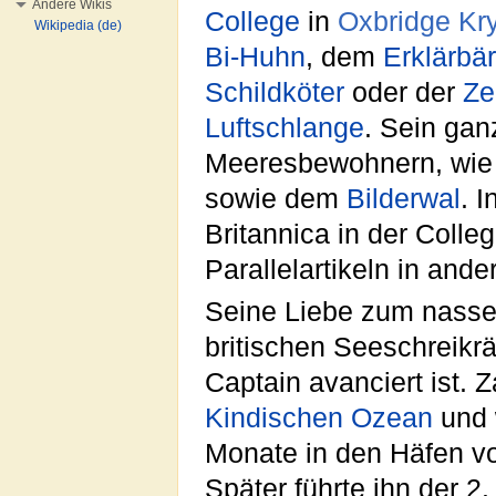
Andere Wikis
College
in
Oxbridge
Kr
Wikipedia (de)
Bi-Huhn
, dem
Erklärbär
Schildköter
oder der
Ze
Luftschlange
. Sein gan
Meeresbewohnern, wi
sowie dem
Bilderwal
. 
Britannica in der Coll
Parallelartikeln in an
Seine Liebe zum nasse
britischen Seeschreikr
Captain avanciert ist. 
Kindischen Ozean
und 
Monate in den Häfen 
Später führte ihn der 2