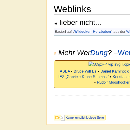
Weblinks
lieber nicht...
Basiert auf
„
Wildecker_Herzbuben
“
aus der
Wi
Mehr Wer
Dung
? –
We
ABBA
•
Bruce Will Es
•
Daniel Kamlhöck
IEZ „Gabriele Krone-Schmalz“
•
Konstanti
•
Rudolf Mooshöcker
Kamel empfiehlt diese Seite
1