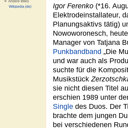
Andere Wikis
Igor Ferenko
(*16. Augu
Wikipedia (de)
Elektrodeinstallateur, 
Planungsaktivs tätig) 
Nowoworonesch, heute 
Manager von Tatjana Bu
Punkbandband
„Die Mu
und war auch als Produz
suchte für die Komposi
Musikstück
Zerzotschk
sie nicht diesen Titel 
erschien 1989 unter d
Single
des Duos. Der T
brachte dem jungen Duo
bei verschiedenen Run