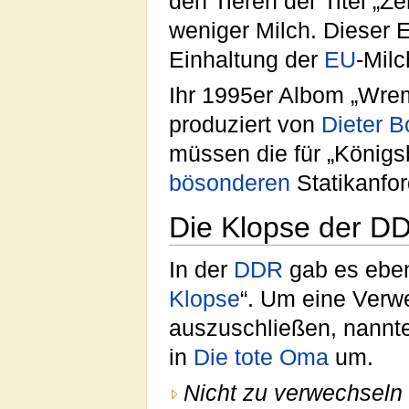
den Tieren der Titel „Z
weniger Milch. Dieser E
Einhaltung der
EU
-Milc
Ihr 1995er Albom „Wrem
produziert von
Dieter B
müssen die für „König
bösonderen
Statikanfo
Die Klopse der D
In der
DDR
gab es eben
Klopse
“. Um eine Verw
auszuschließen, nannte
in
Die tote Oma
um.
Nicht zu verwechseln 