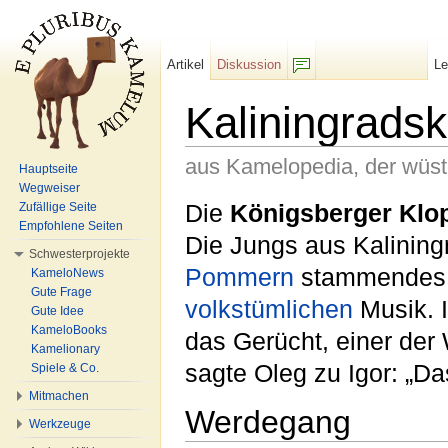
Artikel
Diskussion
L
F/b
Kaliningradsk
aus Kamelopedia, der wüs
Hauptseite
Wegweiser
Wechseln zu:
Navigation
,
Suche
Die
Königsberger Klo
Zufällige Seite
Empfohlene Seiten
Die Jungs aus Kaliningr
Schwesterprojekte
Pommern
stammendes, 
KameloNews
Gute Frage
volkstümlichen
Musik. 
Gute Idee
KameloBooks
das Gerücht, einer der
Kamelionary
sagte Oleg zu Igor: „Da
Spiele & Co.
Mitmachen
Werdegang
Werkzeuge