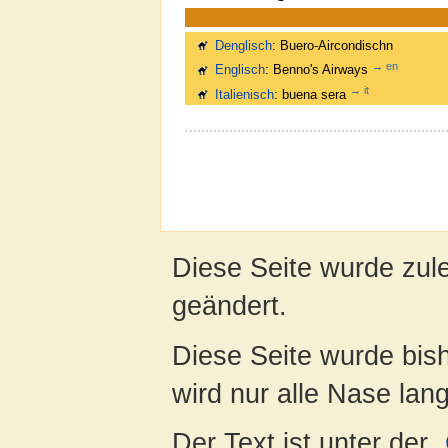
Denglisch
: Buero-Aircondischn
→ en
Englisch
: Benno's Airways
→ it
Italienisch
: buena sera
Diese Seite wurde zule
geändert.
Diese Seite wurde bis
wird nur alle Nase lang 
Der Text ist unter der