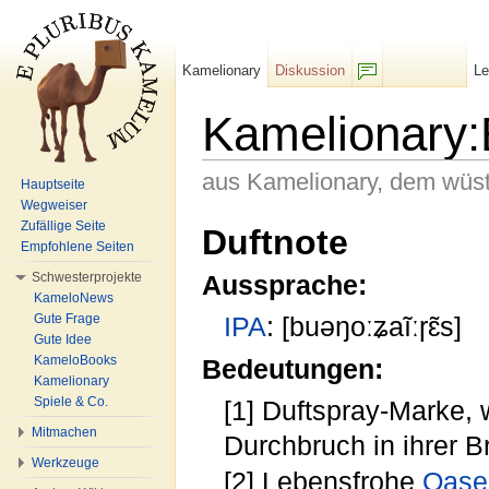
Kamelionary
Diskussion
L
F/b
Kamelionary:
aus Kamelionary, dem wüs
Hauptseite
Wegweiser
Wechseln zu:
Navigation
,
Suche
Zufällige Seite
Duftnote
Empfohlene Seiten
Schwesterprojekte
Aussprache:
KameloNews
Gute Frage
IPA
: [buəŋoːʑaĩːɼɛ̃s]
Gute Idee
KameloBooks
Bedeutungen:
Kamelionary
Spiele & Co.
[1] Duftspray-Marke,
Mitmachen
Durchbruch in ihrer 
Werkzeuge
[2] Lebensfrohe
Oase