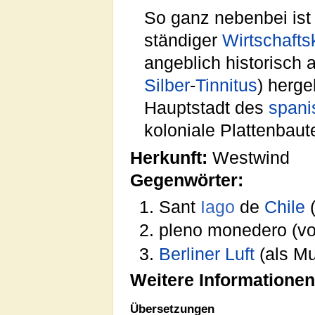
So ganz nebenbei is
ständiger
Wirtschafts
angeblich historisc
Silber
-
Tinnitus
) herge
Hauptstadt des
spani
koloniale Plattenbau
Herkunft:
Westwind
Gegenwörter:
Sant
Iago
de
Chile
(
pleno monedero (vo
Berliner
Luft
(als Mu
Weitere Informationen
Übersetzungen