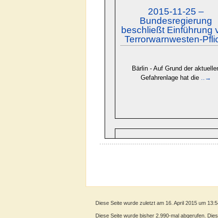
2015-11-25 –
Bundesregierung
beschließt Einführung 
Terrorwarnwesten-Pfli
Bärlin - Auf Grund der aktuelle
Gefahrenlage hat die
..→
2022-02-25 – Olaf Sch
verkündet härteste
Sanktionen gegen Put
So entschlossen wirkte Olaf Sch
Diese Seite wurde zuletzt am 16. April 2015 um 13:
noch nie.
Diese Seite wurde bisher 2.990-mal abgerufen. Dieser