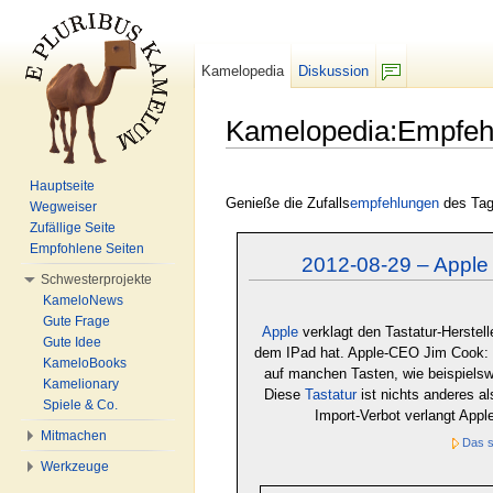
Kamelopedia
Diskussion
F/b
Kamelopedia:Empfeh
Wechseln zu:
Navigation
,
Suche
Hauptseite
Genieße die Zufalls
empfehlungen
des Tage
Wegweiser
Zufällige Seite
Empfohlene Seiten
2012-08-29 – Apple v
Schwesterprojekte
KameloNews
Gute Frage
Apple
verklagt den Tastatur-Herstell
Gute Idee
dem IPad hat. Apple-CEO Jim Cook: 
KameloBooks
auf manchen Tasten, wie beispielsw
Kamelionary
Diese
Tastatur
ist nichts anderes a
Spiele & Co.
Import-Verbot verlangt Appl
Mitmachen
Das s
Werkzeuge