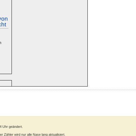
von
cht
n
olz
in
oltz
54 Uhr geändert.
 Zähler wird nur alle Nase lang aktualisiert.