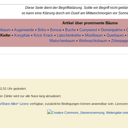
Diese Seite dient der Begriffsklärung. Sollte ein Begriff nicht gekl
so kann eine Klärung durch ein Duell am Mittwochmorgen vor Sonn
Artikel über prominente Bäume
otbaum
•
Augenweide
•
Birke
•
Bonsai
•
Buche
•
Currywurst
•
Dornenpalme
•
•
Kiefer
•
Koryphäe
•
Krick Krack
•
Latschenkiefer
•
Müslibaum
•
Querbaum
•
Watschenbaum
•
Weihnachtsbaum
•
Zitterpapp
11:51 Uhr geändert.
 Zähler wird nur alle Nase lang aktualisiert.
n/Share-Alike“-Lizenz
verfügbar; zusätzliche Bedingungen können anwendbar sein. Lizenzen f