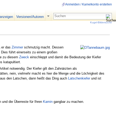
Anmelden / Kamelkonto erstellen
 anzeigen
Versionen/Autoren
Kugel-Bildersuche
a er das
Zimmer
schmutzig macht. Dessen
. Dies führt einerseits zu einem großen
me zu diesem
Zweck
einschleppt und damit die Bedeutung der Kiefer
 katapultiert.
rtikel notwendig. Der Kiefer gilt den Zahnärzten als
tten, nein, vielmehr macht es hier die Menge und die Löchrigkeit des
i aus den Latschen, dann heißt das Ding auch
Latschenkiefer
und ist
 und die Überreste für Ihren
Kamin
gangbar zu machen.