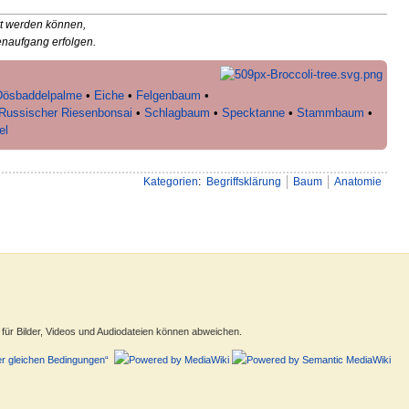
ärt werden können,
enaufgang erfolgen.
Dösbaddelpalme
•
Eiche
•
Felgenbaum
•
Russischer Riesenbonsai
•
Schlagbaum
•
Specktanne
•
Stammbaum
•
el
Kategorien
:
Begriffsklärung
Baum
Anatomie
ür Bilder, Videos und Audiodateien können abweichen.