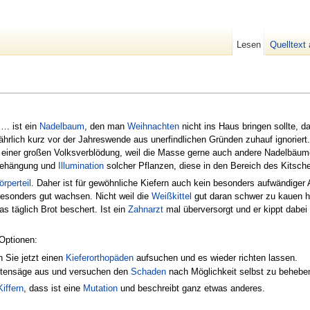
Lesen
Quelltext
… ist ein
Nadel
baum
, den man
Weihnachten
nicht ins Haus bringen sollte, d
jährlich kurz vor der Jahreswende aus unerfindlichen Gründen zuhauf ignoriert
 einer großen Volksverblödung, weil die Masse gerne auch andere Nadelbäu
r Behängung und
Illumination
solcher Pflanzen, diese in den Bereich des Kitsches
örperteil
. Daher ist für gewöhnliche Kiefern auch kein besonders aufwändiger A
esonders gut wachsen. Nicht weil die
Weißkittel
gut daran schwer zu kauen hä
 täglich Brot beschert. Ist ein
Zahnarzt
mal überversorgt und er kippt dabe
 Optionen:
en Sie jetzt einen
Kieferorthopäden
aufsuchen und es wieder richten lassen.
ettensäge aus und versuchen den
Schaden
nach Möglichkeit selbst zu beheben
Kiffern
, dass ist eine
Mutation
und beschreibt ganz etwas anderes.