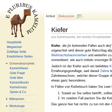
Artikel
Diskussion
F/b
Kiefer
aus Kamelopedia, der wüsten Enzyklopädie
Wechseln zu:
Navigation
,
Suche
Hauptseite
Kiefer
,
die [in bohrenden Fällen auch der]
Wegweiser
ungeachtet wird dieser gute Ratschlag all
Zufällige Seite
Weihnachtsbaumsterben
und weiterhin zu
Empfohlene Seiten
sinnentleert, wie auch mittels irrsinnige
Schwesterprojekte
Jedoch ist der Kiefer auch ein beliebtes
K
KameloNews
Ernährungsgrundlage, weil darauf
Zähne
b
Gute Frage
Zahnbewuchses, welcher dieser Gruppe das
Gute Idee
etwas ganz besonderes.
KameloBooks
In Fällen von Kieferbruch haben Sie zwei
Kamelionary
Spiele & Co.
Soweit es Sie selbst betrifft, sollt
Im zweiten Fall packen Sie die K
Mitmachen
Das ganze hier hat nichts zu tun mit den
Werkzeuge