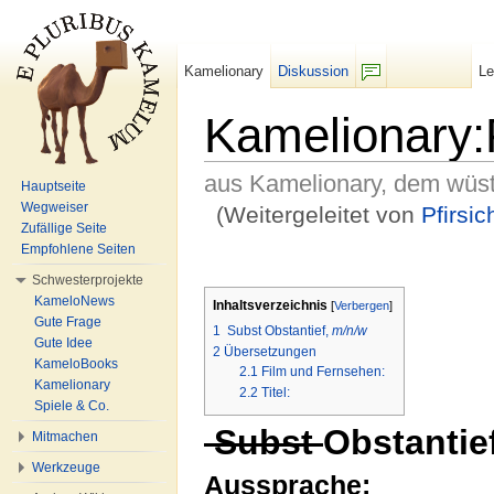
Kamelionary
Diskussion
L
F/b
Kamelionary:P
aus Kamelionary, dem wüs
Hauptseite
Wegweiser
(Weitergeleitet von
Pfirsic
Zufällige Seite
Wechseln zu:
Navigation
,
Suche
Empfohlene Seiten
Schwesterprojekte
KameloNews
Inhaltsverzeichnis
[
Verbergen
]
Gute Frage
1
Subst Obstantief,
m/n/w
Gute Idee
2
Übersetzungen
KameloBooks
2.1
Film und Fernsehen:
Kamelionary
2.2
Titel:
Spiele & Co.
Subst
Obstantie
Mitmachen
Werkzeuge
Aussprache: