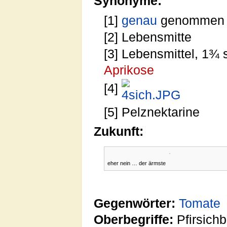
Synonyme:
[1]
genau
genommen
[2] Lebensmitte
[3] Lebensmittel, 1¾ 
Aprikose
[4]
[5] Pelznektarine
Zukunft:
eher nein … der ärmste
Gegenwörter:
Tomate
Oberbegriffe:
Pfirsich