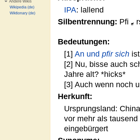
Andere Wikis
Wikipedia (de)
IPA
: lallend
Wiktionary (de)
Silbentrennung:
Pfi
r
Bedeutungen:
[1]
An und
pfir sich
ist
[2] Nu, bisse auch sc
Jahre alt? *hicks*
[3] Auch wenn noch u
Herkunft:
Ursprungsland: China
vor mehr als tausend
eingebürgert