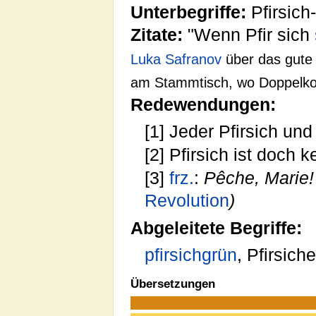
Unterbegriffe:
Pfirsich
Zitate:
"Wenn Pfir sich
Luka Safranov
über das gute
am Stammtisch, wo Doppelkopf
Redewendungen:
[1] Jeder Pfirsich un
[2] Pfirsich ist doch k
[3]
frz.
:
Pêche, Marie!
Revolution
)
Abgeleitete Begriffe:
pfirsichgrün
, Pfirsich
Übersetzungen