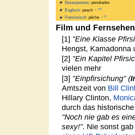
Desesperanto
: persikarbo
→ en
Englisch
: peach
→ fr
Französisch
: pêche
Film und Fernsehen
[1]
"Eine Klasse Pfirs
Hengst, Kamadonna 
[2]
"Ein Kapitel Pfirsi
vielen mehr
[3]
"Einpfirsichung"
(
Amtszeit von
Bill Cli
Hillary Clinton,
Monic
durch das historisch
"Noch nie gab es ein
sexy!"
. Nie sonst ga