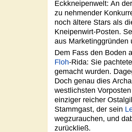
Eckkneipenwelt: An der
zu nehmender Konkurre
noch ältere Stars als d
Kneipenwirt-Posten. Se
aus Marketinggründen
Dem Fass den Boden aus
Floh
-Rida: Sie pachtet
gemacht wurden. Dageg
Doch genau dies Archa
westlichsten Vorposten
einziger reicher Ostalg
Stammgast, der sein
L
wegzurauchen, und dab
zurückließ.