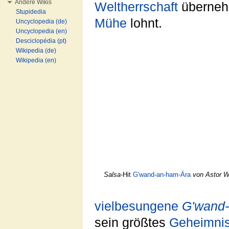
Andere Wikis
Weltherrschaft
überneh
Stupidedia
Mühe
lohnt.
Uncyclopedia (de)
Uncyclopedia (en)
Desciclopédia (pt)
Wikipedia (de)
Wikipedia (en)
Salsa
-Hit
G'wand-an-ham-Ära
von Astor Wi
vielbesungene
G'wand
sein größtes
Geheimni