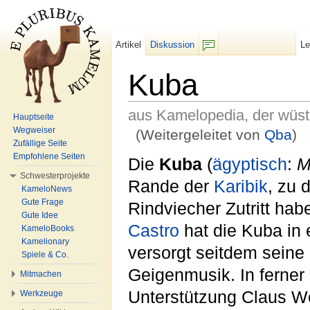
Artikel
Diskussion
L
F/b
Kuba
aus Kamelopedia, der wüs
Hauptseite
Wegweiser
(Weitergeleitet von
Qba
)
Zufällige Seite
Wechseln zu:
Navigation
,
Suche
Empfohlene Seiten
Die
Kuba
(
ägyptisch
:
M
Schwesterprojekte
Rande der
Karibik
, zu 
KameloNews
Gute Frage
Rindviecher Zutritt ha
Gute Idee
Castro
hat die Kuba in
KameloBooks
Kamelionary
versorgt seitdem seine
Spiele & Co.
Geigenmusik. In ferner
Mitmachen
Unterstützung Claus W
Werkzeuge