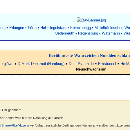
urg
•
Erlangen
•
Fürth
•
Hof
•
Ingolstadt
•
Keinplanegg
•
Mittelfränkisches W
Oedenreuth
•
Regensburg
•
Watzmann
•
Wür
Berühmteste Wahrzeichen Norddeutschlan
urglöwe
♠
D-Mark-Denkmal (Hamburg)
♠
Dom-Pyramide
♠
Emstunnel
♠
He-M
Neuschwachsinn
0 Uhr geändert.
r Zähler wird nur alle Nase lang aktualisiert.
n/Share-Alike“-Lizenz
verfügbar; zusätzliche Bedingungen können anwendbar sein. Lizenzen f