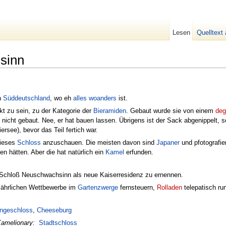
Lesen
Quelltext
sinn
n
Süddeutschland
, wo eh
alles
woanders
ist.
t zu sein, zu der Kategorie der
Bieramiden
. Gebaut wurde sie von einem
deg
ie nicht gebaut. Nee, er hat bauen lassen. Übrigens ist der Sack abgenippelt, 
iersee), bevor das Teil fertich war.
dieses
Schloss
anzuschauen. Die meisten davon sind
Japaner
und pfotografier
en hätten. Aber die hat natürlich ein
Kamel
erfunden.
Schloß Neuschwachsinn als neue Kaiserresidenz zu ernennen.
ljährlichen Wettbewerbe im
Gartenzwerge
fernsteuern,
Rolladen
telepatisch ru
ngeschloss‎
,
Cheeseburg
Kamelionary:
Stadtschloss