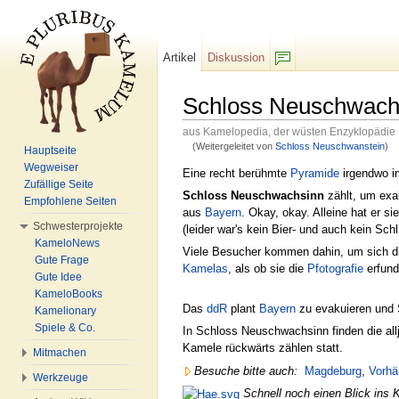
Artikel
Diskussion
F/b
Schloss Neuschwach
aus Kamelopedia, der wüsten Enzyklopädie
(Weitergeleitet von
Schloss Neuschwanstein
)
Hauptseite
Wechseln zu:
Navigation
,
Suche
Wegweiser
Eine recht berühmte
Pyramide
irgendwo i
Zufällige Seite
Schloss Neuschwachsinn
zählt, um exak
Empfohlene Seiten
aus
Bayern
. Okay, okay. Alleine hat er s
Schwesterprojekte
(leider war's kein Bier- und auch kein Schl
KameloNews
Viele Besucher kommen dahin, um sich 
Gute Frage
Kamelas
, als ob sie die
Pfotografie
erfund
Gute Idee
KameloBooks
Das
ddR
plant
Bayern
zu evakuieren und 
Kamelionary
Spiele & Co.
In Schloss Neuschwachsinn finden die al
Kamele rückwärts zählen statt.
Mitmachen
Besuche bitte auch:
Magdeburg
,
Vorhä
Werkzeuge
Schnell noch einen Blick ins 