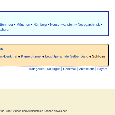
attenmeer
•
München
•
Nürnberg
•
Neuschwanstein
•
Novogarchinsk
•
zburg
ds
an-Denkmal
♠
Kamelbtunnel
♠
Leuchtpyramide Gelber Sand
♠
Schloss
Kategorien
:
Kulturgut
Denkmal
Architektur
Bayern
ür Bilder, Videos und Audiodateien können abweichen.