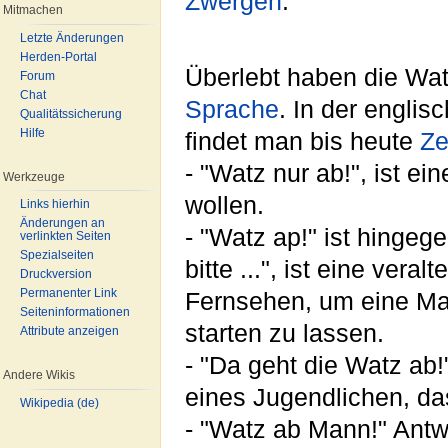
Zwergen
.
Mitmachen
Letzte Änderungen
Herden-Portal
Überlebt haben die Wa
Forum
Chat
Sprache
. In der engli
Qualitätssicherung
Hilfe
findet man bis heute
Ze
- "Watz nur ab!", ist e
Werkzeuge
wollen.
Links hierhin
Änderungen an
- "Watz ap!" ist hinge
verlinkten Seiten
Spezialseiten
bitte ...", ist eine ve
Druckversion
Permanenter Link
Fernsehen, um eine Ma
Seiteninformationen
starten zu lassen.
Attribute anzeigen
- "Da geht die Watz ab!
Andere Wikis
eines Jugendlichen, das
Wikipedia (de)
- "Watz ab Mann!" Antw