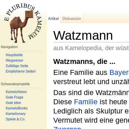
Artikel
Diskussion
Watzmann
aus Kamelopedia, der wüs
Navigation
Wechseln zu:
Navigation
,
Suche
Hauptseite
Watzmanns, die ...
Wegweiser
Zufällige Seite
Eine Familie aus
Bayer
Empfohlene Seiten
verstreut lebt und unzä
Schwesterprojekte
Das sind die Watzmänn
KameloNews
Gute Frage
Diese
Familie
ist heute
Gute Idee
KameloBooks
Lediglich als Skulptur 
Kamelionary
Vermutet wird eine gen
Spiele & Co.