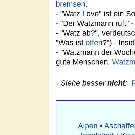
bremsen
.
- "Watz Love" ist ein 
- "Der Watzmann ruft" 
- "Watz ab?", verdeuts
"Was ist
offen
?") - Ins
- "Watzmann der Woche"
gute Menschen.
Watzm
Siehe besser
nicht
:
Alpen
•
Aschaffe