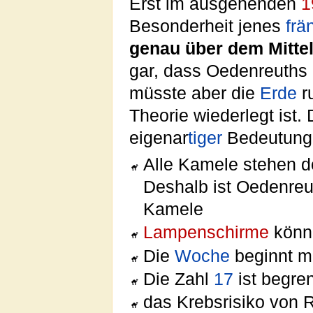
Erst im ausgehenden
1
Besonderheit jenes
frä
genau über dem Mitte
gar, dass Oedenreuths
müsste aber die
Erde
ru
Theorie wiederlegt ist.
eigenar
tiger
Bedeutunge
Alle Kamele stehen d
Deshalb ist Oedenreut
Kamele
Lampenschirme
könne
Die
Woche
beginnt m
Die Zahl
17
ist begre
das Krebsrisiko von 