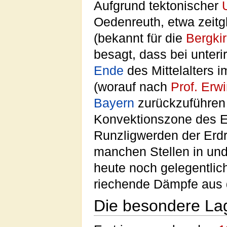
Aufgrund tektonischer
Oedenreuth, etwa zeitg
(bekannt für die
Bergki
besagt, dass bei unter
Ende
des Mittelalters
(worauf nach
Prof. Erw
Bayern
zurückzuführen 
Konvektionszone des Er
Runzligwerden der Erdr
manchen Stellen in un
heute noch gelegentlic
riechende Dämpfe aus
Die besondere La