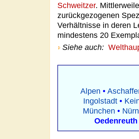
Schweitzer
. Mittlerwei
zurückgezogenen Spezi
Verhältnisse in deren 
mindestens 20 Exempla
Siehe auch:
Welthaup
Alpen
•
Aschaffe
Ingolstadt
•
Kei
München
•
Nürn
Oedenreuth