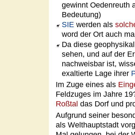
gewinnt Oedenreuth a
Bedeutung)
SIE
werden als
solch
word der Ort auch m
Da diese geophysika
sehen, und auf der E
nachweisbar ist, wiss
exaltierte Lage ihrer
Im Zuge eines als
Eing
Feldzuges im Jahre 19?
Roßtal
das Dorf und pro
Aufgrund seiner beson
als Welthauptstadt vorg
Mal gelungen, bei der 