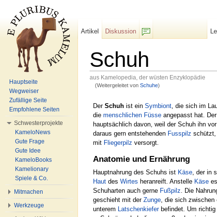
Artikel
Diskussion
L
F/b
Schuh
aus Kamelopedia, der wüsten Enzyklopädie
Hauptseite
(Weitergeleitet von
Schuhe
)
Wechseln zu:
Navigation
,
Suche
Wegweiser
Zufällige Seite
Der
Schuh
ist ein
Symbiont
, die sich im La
Empfohlene Seiten
die
menschlichen
Füsse
angepasst hat. Der 
Schwesterprojekte
hauptsächlich davon, weil der Schuh ihn vo
KameloNews
daraus gern entstehenden
Fusspilz
schützt,
Gute Frage
mit
Fliegerpilz
versorgt.
Gute Idee
Anatomie und Ernährung
KameloBooks
Kamelionary
Hauptnahrung des Schuhs ist
Käse
, der in
Spiele & Co.
Haut
des
Wirtes
heranreift. Anstelle
Käse
es
Schuharten auch gerne
Fußpilz
. Die Nahru
Mitmachen
geschieht mit der
Zunge
, die sich zwischen
Werkzeuge
unterem
Latschenkiefer
befindet. Um richtig