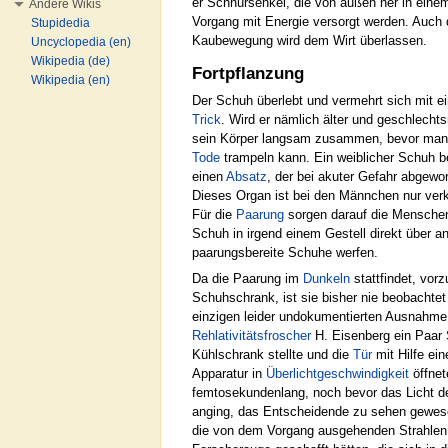
er Schnürsenkel, die von außen her in eine
Andere Wikis
Vorgang mit Energie versorgt werden. Auch d
Stupidedia
Kaubewegung wird dem Wirt überlassen.
Uncyclopedia (en)
Wikipedia (de)
Fortpflanzung
Wikipedia (en)
Der Schuh überlebt und vermehrt sich mit ei
Trick
. Wird er nämlich älter und geschlechtsr
sein Körper langsam zusammen, bevor man 
Tode
trampeln kann. Ein weiblicher Schuh b
einen
Absatz
, der bei akuter Gefahr abgewo
Dieses Organ ist bei den Männchen nur ve
Für die
Paarung
sorgen darauf die Menschen
Schuh in irgend einem Gestell direkt über a
paarungsbereite Schuhe werfen.
Da die Paarung im
Dunkeln
stattfindet, vor
Schuhschrank, ist sie bisher nie beobachtet
einzigen leider undokumentierten Ausnahme,
Rehlativitäts
froscher
H. Eisenberg ein Paar
Kühlschrank stellte und die
Tür
mit Hilfe ein
Apparatur in
Überlichtgeschwindigkeit
öffnet
femtosekundenlang, noch bevor das Licht 
anging, das Entscheidende zu sehen gewes
die von dem Vorgang ausgehenden Strahlen 