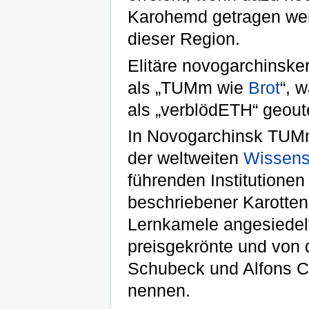
Karohemd getragen werd
dieser Region.
Elitäre novogarchinske
als „TUMm wie
Brot
“, 
als „verblödETH“ geout
In Novogarchinsk TUMme
der weltweiten
Wissens
führenden Institutione
beschriebener Karotten
Lernkamele angesiedelt.
preisgekrönte und von
Schubeck und Alfons C.
nennen.