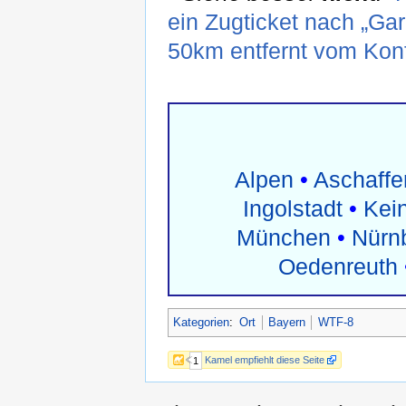
ein Zugticket nach „Ga
50km entfernt vom Konf
Alpen
•
Aschaffe
Ingolstadt
•
Kei
München
•
Nürn
Oedenreuth
Kategorien
:
Ort
Bayern
WTF-8
Kamel empfiehlt diese Seite
1