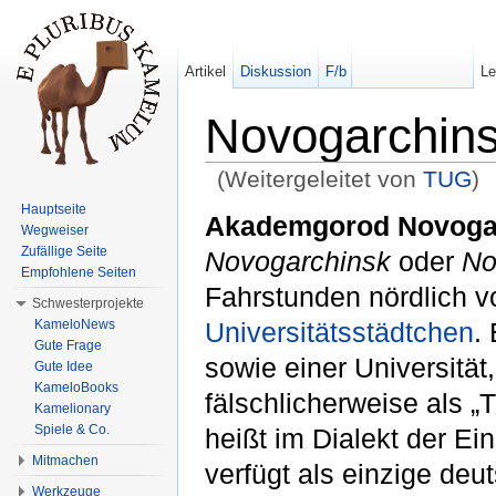
Artikel
Diskussion
F/b
L
Novogarchin
(Weitergeleitet von
TUG
)
Wechseln zu:
Navigation
,
Suche
Hauptseite
Akademgorod Novoga
Wegweiser
Zufällige Seite
Novogarchinsk
oder
No
Empfohlene Seiten
Fahrstunden nördlich 
Schwesterprojekte
KameloNews
Universitätsstädtchen
.
Gute Frage
sowie einer Universität
Gute Idee
KameloBooks
fälschlicherweise als „
Kamelionary
Spiele & Co.
heißt im Dialekt der Ei
Mitmachen
verfügt als einzige deu
Werkzeuge