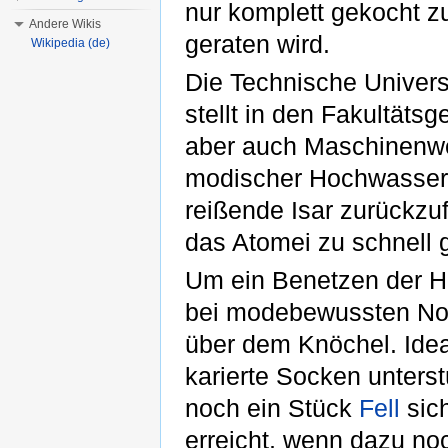
nur komplett gekocht z
Andere Wikis
geraten wird.
Wikipedia (de)
Die Technische Universi
stellt in den Fakultäts
aber auch Maschinenwes
modischer Hochwasserho
reißende Isar zurückzu
das Atomei zu schnell g
Um ein Benetzen der 
bei modebewussten Novo
über dem Knöchel. Idea
karierte Socken unterst
noch ein Stück
Fell
sich
erreicht, wenn dazu no