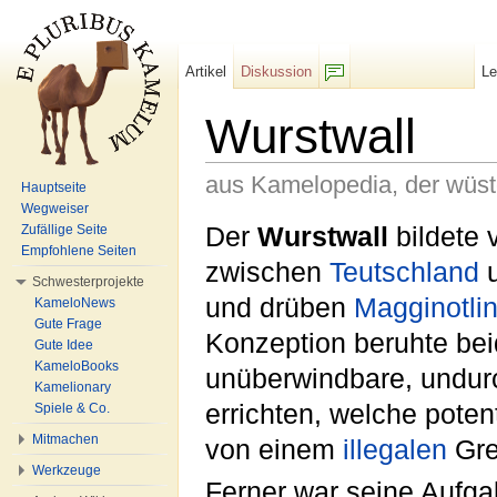
Artikel
Diskussion
L
F/b
Wurstwall
aus Kamelopedia, der wüs
Hauptseite
Wegweiser
Wechseln zu:
Navigation
,
Suche
Der
Wurstwall
bildete
Zufällige Seite
Empfohlene Seiten
zwischen
Teutschland
Schwesterprojekte
und drüben
Magginotlin
KameloNews
Gute Frage
Konzeption beruhte bei
Gute Idee
KameloBooks
unüberwindbare, undur
Kamelionary
errichten, welche poten
Spiele & Co.
Mitmachen
von einem
illegalen
Gren
Werkzeuge
Ferner war seine Aufga