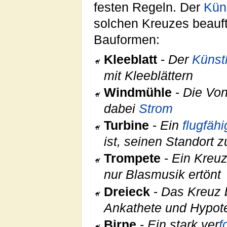
festen Regeln. Der
Küns
solchen Kreuzes beauft
Bauformen:
Kleeblatt
-
Der
Künst
mit Kleeblättern
Windmühle
-
Die Von
dabei
Strom
Turbine
-
Ein
flugfäh
ist, seinen Standort 
Trompete
-
Ein Kreu
nur Blasmusik ertönt
Dreieck
-
Das Kreuz 
Ankathete und Hypot
Birne
-
Ein stark ver
f