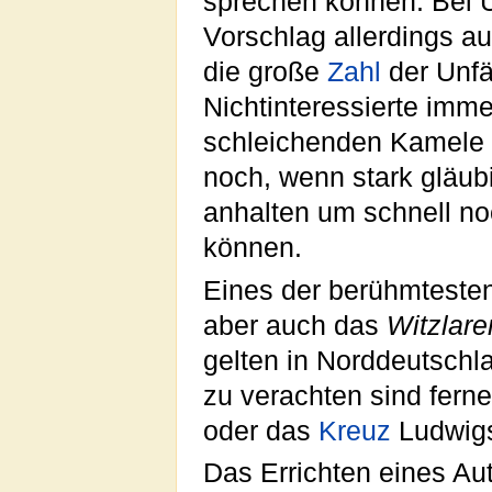
sprechen können. Bei 
Vorschlag allerdings au
die große
Zahl
der Unfä
Nichtinteressierte imm
schleichenden Kamele a
noch, wenn stark gläub
anhalten um schnell n
können.
Eines der berühmteste
aber auch das
Witzlare
gelten in Norddeutschl
zu verachten sind fern
oder das
Kreuz
Ludwigs
Das Errichten eines Au