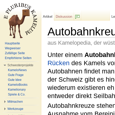
Artikel
Diskussion
L
F/b
Autobahnkre
aus Kamelopedia, der wüs
Hauptseite
Wegweiser
Wechseln zu:
Navigation
,
Suche
Unter einem
Autobahn
Zufällige Seite
Empfohlene Seiten
Rücken
des Kamels von
Schwesterprojekte
Autobahnen findet man
KameloNews
Gute Frage
der Schweiz gibt es hin
Gute Idee
KameloBooks
wiederum existieren eh
Kamelionary
entweder direkt Seilba
Spiele & Co.
Mitmachen
Autobahnkreuze stehe
Werkzeuge
Ausnahme vom Bereinig