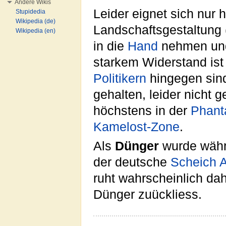
Andere Wikis
Leider eignet sich nur 
Stupidedia
Wikipedia (de)
Landschaftsgestaltung (
Wikipedia (en)
in die
Hand
nehmen und 
starkem Widerstand ist
Politikern
hingegen sind
gehalten, leider nicht 
höchstens in der
Phant
Kamelost-Zone
.
Als
Dünger
wurde währe
der deutsche
Scheich
A
ruht wahrscheinlich dah
Dünger zuückliess.