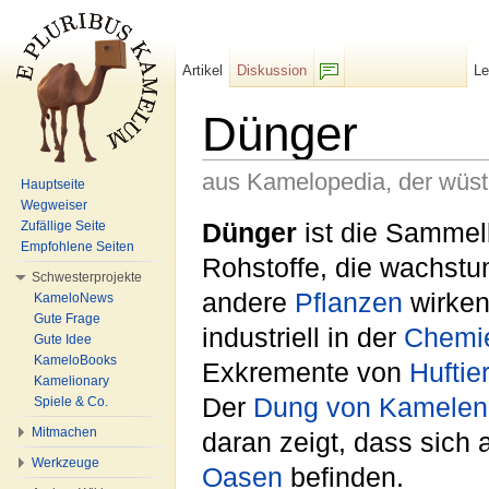
Artikel
Diskussion
L
F/b
Dünger
aus Kamelopedia, der wüs
Hauptseite
Wegweiser
Wechseln zu:
Navigation
,
Suche
Dünger
ist die Sammel
Zufällige Seite
Empfohlene Seiten
Rohstoffe, die wachst
Schwesterprojekte
andere
Pflanzen
wirken
KameloNews
Gute Frage
industriell in der
Chemi
Gute Idee
KameloBooks
Exkremente von
Huftie
Kamelionary
Der
Dung von Kamelen
Spiele & Co.
Mitmachen
daran zeigt, dass sich 
Werkzeuge
Oasen
befinden.