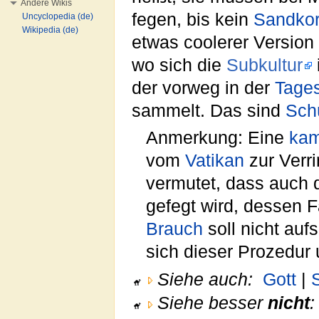
Andere Wikis
fegen, bis kein
Sandko
Uncyclopedia (de)
Wikipedia (de)
etwas coolerer Version 
wo sich die
Subkultur
der vorweg in der
Tage
sammelt. Das sind
Sch
Anmerkung: Eine
kam
vom
Vatikan
zur Verr
vermutet, dass auch 
gefegt wird, dessen F
Brauch
soll nicht auf
sich dieser Prozedur
Siehe auch:
Gott
|
Siehe besser
nicht
: