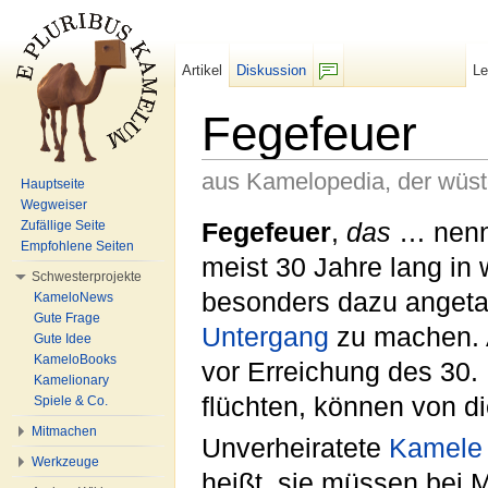
Artikel
Diskussion
L
F/b
Fegefeuer
aus Kamelopedia, der wüs
Hauptseite
Wegweiser
Wechseln zu:
Navigation
,
Suche
Fegefeuer
,
das
… nennt
Zufällige Seite
Empfohlene Seiten
meist 30 Jahre lang in 
Schwesterprojekte
besonders dazu angeta
KameloNews
Gute Frage
Untergang
zu machen. 
Gute Idee
KameloBooks
vor Erreichung des 30.
Kamelionary
flüchten, können von 
Spiele & Co.
Mitmachen
Unverheiratete
Kamele
Werkzeuge
heißt, sie müssen bei M