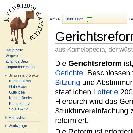
Artikel
Diskussion
L
F/b
Gerichtsrefo
aus Kamelopedia, der wüs
Hauptseite
Wegweiser
Wechseln zu:
Navigation
,
Suche
Die
Gerichtsreform
ist
Zufällige Seite
Empfohlene Seiten
Gerichte
. Beschlossen
Schwesterprojekte
Sitzung
und Abstimmung
KameloNews
Gute Frage
staatlichen
Lotterie
2006
Gute Idee
KameloBooks
Hierdurch wird das Ger
Kamelionary
Strukturvereinfachung 
Spiele & Co.
Mitmachen
reformiert.
Werkzeuge
Die Reform ist erforderl