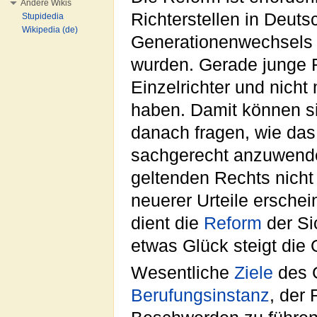
Andere Wikis
Richterstellen in Deut
Stupidedia
Wikipedia (de)
Generationenwechsels 
wurden. Gerade junge Ri
Einzelrichter und nicht
haben. Damit können si
danach fragen, wie das
sachgerecht anzuwende
geltenden Rechts nicht
neuerer Urteile erschei
dient die
Reform
der Si
etwas Glück steigt die 
Wesentliche
Ziele
des G
Berufungsinstanz
, der