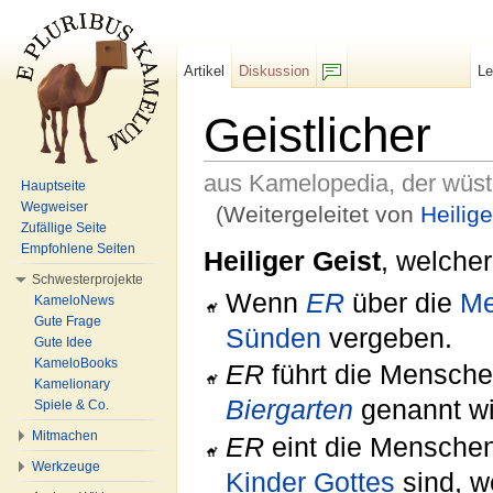
Artikel
Diskussion
L
F/b
Geistlicher
aus Kamelopedia, der wüs
Hauptseite
Wegweiser
(Weitergeleitet von
Heilige
Zufällige Seite
Wechseln zu:
Navigation
,
Suche
Empfohlene Seiten
Heiliger Geist
, welche
Schwesterprojekte
Wenn
ER
über die
Me
KameloNews
Gute Frage
Sünden
vergeben.
Gute Idee
KameloBooks
ER
führt die Mensche
Kamelionary
Biergarten
genannt wi
Spiele & Co.
Mitmachen
ER
eint die Menschen,
Werkzeuge
Kinder
Gottes
sind, w