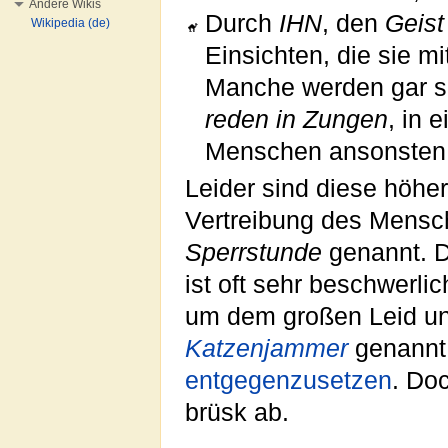
Andere Wikis
Durch
IHN
, den
Geist
Wikipedia (de)
Einsichten, die sie m
Manche werden gar s
reden in Zungen
, in 
Menschen ansonsten v
Leider sind diese höh
Vertreibung des Mens
Sperrstunde
genannt. D
ist oft sehr beschwerl
um dem großen Leid un
Katzenjammer
genannt,
entgegenzusetzen
. Do
brüsk ab.