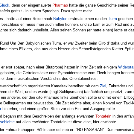
Glück
, denn der eingemauerte
Pharmao
hatte die ganze Geschichte seiner Re
tafeln geritzt - in sieben Sprachen. Dazu später mehr.
s - hatte auf einer Reise nach
Babylon
erstmals einen runden
Turm
gesehen. 
beschloss er, muss man auch rollen können, und so kam er zum Rad und zu
te sich dadurch unbeliebt. Allen seinen Söhnen (er hatte einen) legte er d
und Um Den Babylonischen Turm, er war Zweiter beim Giro d'Ittaka und wur
hme eines Elixiers, das aus dem Herzen des Schnellsteigenden Kletter-Epfu
r erst später, nach einer Blutprobe) hatten in ihrer Zeit mit einigem
Widersta
geboten, die Getreidesäcke oder Pyramidensteine vom Fleck bringen konnten. 
sfiel dem musikalischen Verständnis des Orientalenohres.
werkschaftlich organisierten Kameltaxibetreiber mit dem
Ziel
, Fahrräder und
hren der Welt, und es wurde (sagt Schlipsmann) tatsächlich umgesetzt, zum 
, ein anderer, der den dito Pharmao links überholen sollte und mit einem Ell
e Delinquenten nur bewusstlos. Die Zeit reichte aber, einen Konvoi von Taxi-
r
hinterher, und einen großen Stein vor den Ein- und Ausgang rollte.
nd begann mit dem Beschreiben der anfangs erwähnten
Tontafeln
in den anfa
schichte
auf allen erwähnten Tontafeln ist diese eine, hier erwähnte.
 der Fahrradschuppen-Höhle aber schrieb er: "NO PASARAN". Dummerweise auf 