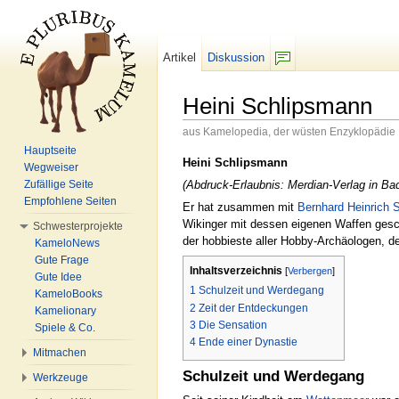
Artikel
Diskussion
F/b
Heini Schlipsmann
aus Kamelopedia, der wüsten Enzyklopädie
Wechseln zu:
Navigation
,
Suche
Hauptseite
Heini Schlipsmann
Wegweiser
(Abdruck-Erlaubnis: Merdian-Verlag in Ba
Zufällige Seite
Empfohlene Seiten
Er hat zusammen mit
Bernhard Heinrich 
Wikinger mit dessen eigenen Waffen gesch
Schwesterprojekte
der hobbieste aller Hobby-Archäologen, der
KameloNews
Gute Frage
Inhaltsverzeichnis
[
Verbergen
]
Gute Idee
1
Schulzeit und Werdegang
KameloBooks
2
Zeit der Entdeckungen
Kamelionary
3
Die Sensation
Spiele & Co.
4
Ende einer Dynastie
Mitmachen
Schulzeit und Werdegang
Werkzeuge