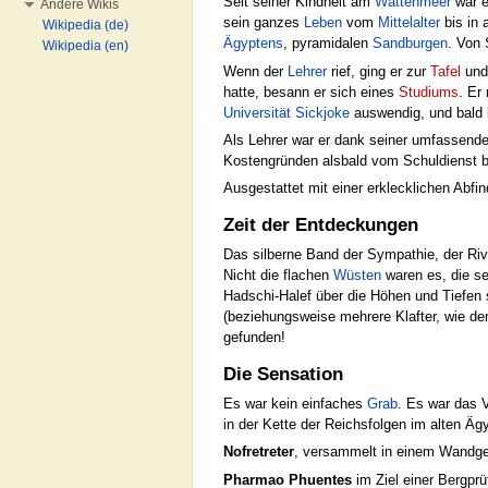
Seit seiner Kindheit am
Wattenmeer
war 
Andere Wikis
sein ganzes
Leben
vom
Mittelalter
bis in 
Wikipedia (de)
Ägyptens
, pyramidalen
Sandburgen
. Von 
Wikipedia (en)
Wenn der
Lehrer
rief, ging er zur
Tafel
und 
hatte, besann er sich eines
Studiums
. Er
Universität Sickjoke
auswendig, und bald 
Als Lehrer war er dank seiner umfassend
Kostengründen alsbald vom Schuldienst be
Ausgestattet mit einer erklecklichen Abfi
Zeit der Entdeckungen
Das silberne Band der Sympathie, der Ri
Nicht die flachen
Wüsten
waren es, die s
Hadschi-Halef über die Höhen und Tiefen 
(beziehungsweise mehrere Klafter, wie de
gefunden!
Die Sensation
Es war kein einfaches
Grab
. Es war das 
in der Kette der Reichsfolgen im alten Äg
Nofretreter
, versammelt in einem Wandge
Pharmao Phuentes
im Ziel einer Bergprü