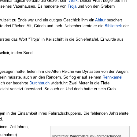
weimal täglich verdarb die Gezeit sein
Werk
. Dieser Frust begleitete ihn
seines Vaterhauses. Es handelte von
Troja
und von den Gräbern
chulzeit zu Ende war und ein gütiges Geschick ihm ein
Abitur
beschert
e drei Fächer: Alt, Griech und Isch. Nebenher lernte er die
Bibliothek
der
tes das Wort "Troja" in Keilschrift in die Schiefertafel. Er wurde aus
lixir, in den Sand.
ufgesogen hatte, fielen ihm die Alten Reiche wie Dynastien von den Augen:
sein müsste, auch an den Rändern. So flog er auf seinem
Rennkamel
lich der begehrte
Durchbruch
widerfuhr: Zwei Meter in die Tiefe
leicht verletzt überstand. So auch er. Und doch hatte er sein Grab
gen in der Einsamkeit ihres Fahrradschuppens. Die fehlenden Jahrzehnte
d.
inem Zeitfahren;
taufnahme).
Nofretreter, Wandmalerei im Fahrradschuppen