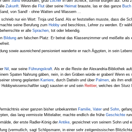
er dem
Sand
verbunden, grub
Löcher
in den Schlick, türmte Burgen auf. Und z
alle
Zukunft
. Wenn die
Flut
über seine
Heimat
brauste, las er das ganze
Buch
Sand, von Sand! - ohne Watten und Wassern ...
schrieb nur ein Wort: Troja und Sand. Als er feststellen musste, dass die S
 machte seine Berufung zum
Hobby
und beschloss, Lehrer zu werden. Er wählt
beherrschte er alle
Sprachen
, tot oder lebendig.
en
Bildung
am falschen Platz: Er betrat das Klassenzimmer und meißelte als ers
freit.
ndung sowie ausreichend pensioniert wanderte er nach Ägypten, in sein Lebense
ver
Nil
, war seine
Führungskraft
. Als er die Reste der Alexandria-Bibliothek a
einem Spaten Nahrung gäben, nein, in den Gräben würde er graben! Wenn es 
seiner streng geplanten
Karriere
, durch Datteln und über
Palmen
, als ihm end
r Hobbywissenschaftler sagt) sausten er und sein
Reittier
, welches den Sturz 
Vermächtnis einer ganzen bisher unbekannten
Familie
,
Vater
und
Sohn
, gefan
ypten, das lang vermisste Mittelalter, machte endlich die frühe
Geschichte
run
mälde, der erste Radler-König der
Antike
, gezeichnet von seinem Sohn und e
fung (vermutlich, sagt Schlipsmann, in einer sehr zeitgenössischen Blitzlich