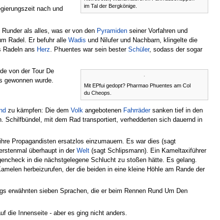
im Tal der Bergkönige.
gierungszeit nach und
Runder als alles, was er von den
Pyramiden
seiner Vorfahren und
m Radel. Er befuhr alle
Wadis
und Nilufer und Nachbarn, klingelte die
as Radeln ans
Herz
. Phuentes war sein bester
Schüler
, sodass der sogar
de von der Tour De
is gewonnen wurde.
Mit EPfui gedopt? Pharmao Phuentes am Col
du Cheops.
nd
zu kämpfen: Die dem
Volk
angebotenen
Fahrräder
sanken tief in den
Schilfbündel, mit dem Rad transportiert, verhedderten sich dauernd in
 ihre Propagandisten ersatzlos einzumauern. Es war dies (sagt
erstenmal überhaupt in der
Welt
(sagt Schlipsmann). Ein Kameltaxiführer
bogencheck in die nächstgelegene Schlucht zu stoßen hätte. Es gelang.
Kamelen herbeizurufen, der die beiden in eine kleine Höhle am Rande der
ngs erwähnten sieben Sprachen, die er beim Rennen Rund Um Den
die Innenseite - aber es ging nicht anders.