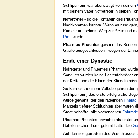
Schlipsmann war überwältigt von seinem
mit seinem Vater Nofretreter in sieben Ton
Nofretreter
- so die Tontafeln des Phuente
Nachkommen kannte. Wenn es rund geht, 
Kamele auf seinem Weg zur Seite und mach
Profi
wurde.
Pharmao Phuentes
gewann das Rennen R
Gaulle ausgeschlossen - wegen der Einna
Ende einer Dynastie
Nofretreter und Phuentes (Pharmao wurde e
Sand; es wurden keine Lastenfahrräder an
der Kette und der Klang der Klingeln mis
So kam es zu einem Volksbegehren der ge
Schlipsmann) das erste erfolgreiche Bege
wurde gewählt, der den radelnden
Pharao
Mangels tieferer Schluchten aber waren di
Stadt schaffte, alle vorhandenen
Fahrräde
Pharmao Phuentes erwachte als erster u
Babylonischen Turm gelernt hatte. Die
Ge
Auf den riesigen Stein des Verschlusses