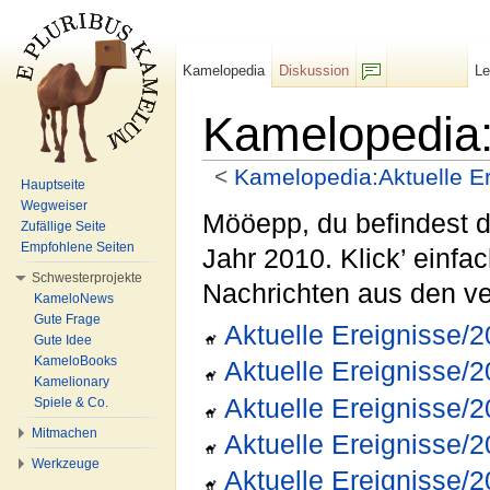
Kamelopedia
Diskussion
L
F/b
Kamelopedia:
<
Kamelopedia:Aktuelle E
Hauptseite
Wechseln zu:
Navigation
,
Suche
Wegweiser
Mööepp, du befindest d
Zufällige Seite
Empfohlene Seiten
Jahr 2010. Klick’ einfac
Schwesterprojekte
Nachrichten aus den v
KameloNews
Gute Frage
Aktuelle Ereignisse/
Gute Idee
KameloBooks
Aktuelle Ereignisse/
Kamelionary
Aktuelle Ereignisse/
Spiele & Co.
Mitmachen
Aktuelle Ereignisse/
Werkzeuge
Aktuelle Ereignisse/