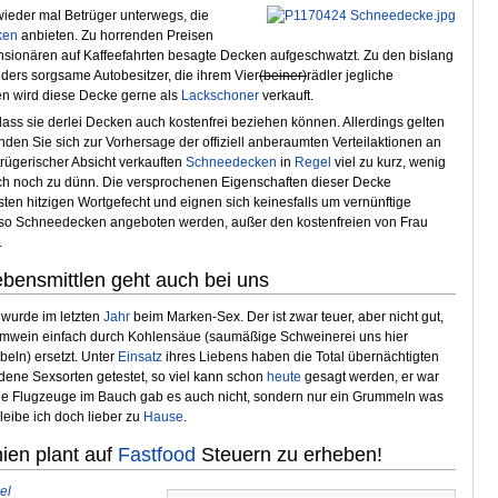
 wieder mal Betrüger unterwegs, die
ken
anbieten. Zu horrenden Preisen
sionären auf Kaffeefahrten besagte Decken aufgeschwatzt. Zu den bislang
ers sorgsame Autobesitzer, die ihrem Vier
(beiner)
rädler jegliche
en wird diese Decke gerne als
Lackschoner
verkauft.
dass sie derlei Decken auch kostenfrei beziehen können. Allerdings gelten
den Sie sich zur Vorhersage der offiziell anberaumten Verteilaktionen an
trügerischer Absicht verkauften
Schneedecken
in
Regel
viel zu kurz, wenig
uch noch zu dünn. Die versprochenen Eigenschaften dieser Decke
en hitzigen Wortgefecht und eignen sich keinesfalls um vernünftige
also Schneedecken angeboten werden, außer den kostenfreien von Frau
.
bensmittlen geht auch bei uns
t wurde im letzten
Jahr
beim Marken-Sex. Der ist zwar teuer, aber nicht gut,
chamwein einfach durch Kohlensäue (saumäßige Schweinerei uns hier
beln) ersetzt. Unter
Einsatz
ihres Liebens haben die Total übernächtigten
edene Sexsorten getestet, so viel kann schon
heute
gesagt werden, er war
nd die Flugzeuge im Bauch gab es auch nicht, sondern nur ein Grummeln was
leibe ich doch lieber zu
Hause
.
ien plant auf
Fastfood
Steuern zu erheben!
el