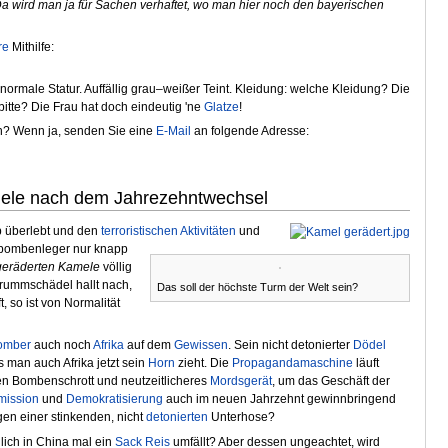
 wird man ja für Sachen verhaftet, wo man hier noch den bayerischen
re
Mithilfe:
 normale Statur. Auffällig grau–weißer Teint. Kleidung: welche Kleidung? Die
 bitte? Die Frau hat doch eindeutig 'ne
Glatze
!
n? Wenn ja, senden Sie eine
E-Mail
an folgende Adresse:
mele nach dem Jahrezehntwechsel
p überlebt und den
terroristischen
Aktivitäten
und
bombenleger nur knapp
geräderten Kamele
völlig
rummschädel hallt nach,
Das soll der höchste Turm der Welt sein?
, so ist von Normalität
omber
auch noch
Afrika
auf dem
Gewissen
. Sein nicht detonierter
Dödel
 man auch Afrika jetzt sein
Horn
zieht. Die
Propagandamaschine
läuft
en Bombenschrott und neutzeitlicheres
Mordsgerät
, um das Geschäft der
mission
und
Demokratisierung
auch im neuen Jahrzehnt gewinnbringend
en einer stinkenden, nicht
detonierten
Unterhose?
lich in China mal ein
Sack
Reis
umfällt? Aber dessen ungeachtet, wird