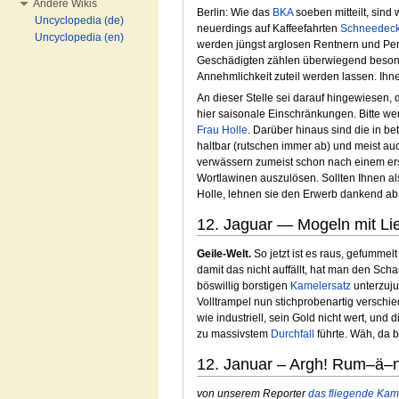
Andere Wikis
Berlin: Wie das
BKA
soeben mitteilt, sind
Uncyclopedia (de)
neuerdings auf Kaffeefahrten
Schneedec
Uncyclopedia (en)
werden jüngst arglosen Rentnern und Pen
Geschädigten zählen überwiegend besond
Annehmlichkeit zuteil werden lassen. Ihn
An dieser Stelle sei darauf hingewiesen, 
hier saisonale Einschränkungen. Bitte wen
Frau Holle
. Darüber hinaus sind die in be
haltbar (rutschen immer ab) und meist a
verwässern zumeist schon nach einem erst
Wortlawinen auszulösen. Sollten Ihnen 
Holle, lehnen sie den Erwerb dankend ab
12. Jaguar — Mogeln mit Lie
Geile-Welt.
So jetzt ist es raus, gefummel
damit das nicht auffällt, hat man den S
böswillig borstigen
Kamelersatz
unterzuju
Volltrampel nun stichprobenartig verschi
wie industriell, sein Gold nicht wert, u
zu massivstem
Durchfall
führte. Wäh, da b
12. Januar – Argh! Rum–ä–n
von unserem Reporter
das fliegende Kam