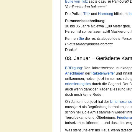
Bulle von Tölz
sagte dazu:
In Hamburg? Da
Verdienstorden bekommt!
Die Polizei
Tölz
und
Hamburg
bittet um
Ih
Personenbeschreibung:
30 bis 35 Jahre alt, etwa 1,80 Meter groß,
Person ist splitterfasernackt! Maskierung:
Kennen
Sie
die rechts abgebildete Perso
PI-dusseldorf@dusseldorf.ddr
Danke!
03. Januar – Geräderte Ka
BRDigung
: Den Jahreswechsel nur knap
Anschlägen
der
Raketenwerfer
und Knall
entkommen, hetzen jetzt immer noch die
orientierungslos
durch die Gegend. Der B
auch wenn dank der Räder alles rund läuft
doch noch keine Rede.
Oh
Jemen
nee, jetzt hat der
Unterhosenb
muss jetzt als Begründung herhalten, dass
schon heiß, die Amis sammeln wieder ihr
Terrorbekämpfung, Ölbefreiung,
Friedens
fortsetzen zu können … und das alles weg
Was steht uns erst ins Haus, wenn tatsäch