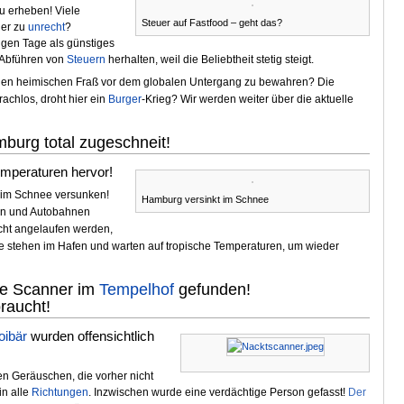
u erheben! Viele
Steuer auf Fastfood – geht das?
der zu
unrecht
?
tigen Tage als günstiges
m Abführen von
Steuern
herhalten, weil die Beliebtheit stetig steigt.
um den heimischen Fraß vor dem globalen Untergang zu bewahren? Die
achlos, droht hier ein
Burger
-Krieg? Wir werden weiter über die aktuelle
burg total zugeschneit!
emperaturen hervor!
) im Schnee versunken!
Hamburg versinkt im Schnee
ßen und Autobahnen
ht angelaufen werden,
ffe stehen im Hafen und warten auf tropische Temperaturen, um wieder
te Scanner im
Tempelhof
gefunden!
raucht!
ibär
wurden offensichtlich
n Geräuschen, die vorher nicht
in alle
Richtungen
. Inzwischen wurde eine verdächtige Person gefasst!
Der