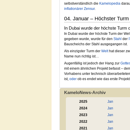
selbstverständlich die
Kamelopedia
darau
inflationärer
Zensur
.
04. Januar – Höchster Turm d
In Dubai wurde der höchste Turm de
In Dubai wurde der höchste Turm der Welt 
gegeben wurde, wurde für den
Stahl
der
Bauscheichs der Stahl ausgegangen ist.
Als einzigster Turm der
Welt
hat dieser z
Name nun richtig ist…
Augenfällig ist jedoch der Hang zur
Gotte
mit einem ähnlichen Projekt befasst – de
Vorhabens unter technisch überarbeiteten 
ist,
oder
ob es endet wie das erste Projekt
KameloNews-Archiv
2025
Jan
2024
Jan
2023
Jan
2022
Jan
2021
Jan