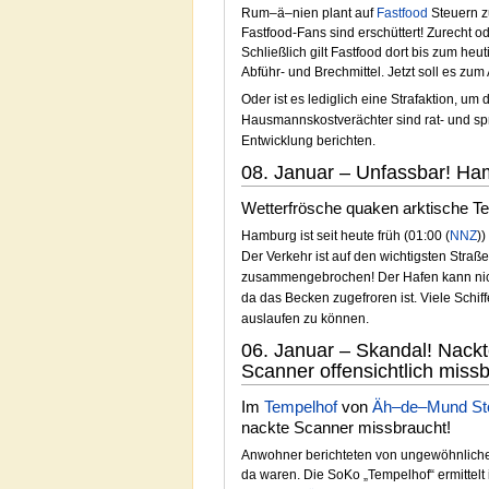
Rum–ä–nien plant auf
Fastfood
Steuern z
Fastfood-Fans sind erschüttert! Zurecht o
Schließlich gilt Fastfood dort bis zum heu
Abführ- und Brechmittel. Jetzt soll es zu
Oder ist es lediglich eine Strafaktion, 
Hausmannskostverächter sind rat- und spr
Entwicklung berichten.
08. Januar – Unfassbar! Ham
Wetterfrösche quaken arktische T
Hamburg ist seit heute früh (01:00 (
NNZ
)
Der Verkehr ist auf den wichtigsten Stra
zusammengebrochen! Der Hafen kann nic
da das Becken zugefroren ist. Viele Schi
auslaufen zu können.
06. Januar – Skandal! Nack
Scanner offensichtlich missb
Im
Tempelhof
von
Äh–de–Mund Sto
nackte Scanner missbraucht!
Anwohner berichteten von ungewöhnliche
da waren. Die SoKo „Tempelhof“ ermittelt 