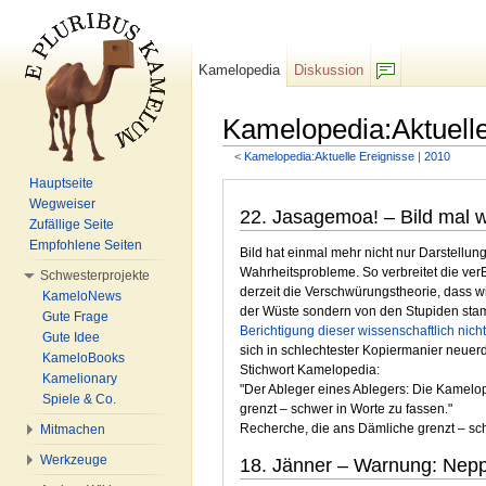
Kamelopedia
Diskussion
F/b
Kamelopedia:Aktuelle
<
Kamelopedia:Aktuelle Ereignisse
‎ |
2010
Wechseln zu:
Navigation
,
Suche
Hauptseite
Wegweiser
22. Jasagemoa! – Bild mal wi
Zufällige Seite
Empfohlene Seiten
Bild hat einmal mehr nicht nur Darstellun
Wahrheitsprobleme. So verbreitet die ver
Schwesterprojekte
derzeit die Verschwürungstheorie, dass w
KameloNews
der Wüste sondern von den Stupiden st
Gute Frage
Berichtigung dieser wissenschaftlich nich
Gute Idee
sich in schlechtester Kopiermanier neuerd
KameloBooks
Stichwort Kamelopedia:
Kamelionary
"Der Ableger eines Ablegers: Die Kamelope
Spiele & Co.
grenzt – schwer in Worte zu fassen."
Recherche, die ans Dämliche grenzt – sch
Mitmachen
Werkzeuge
18. Jänner – Warnung: Nepp