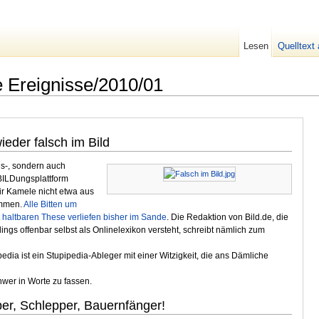
Lesen
Quelltext
 Ereignisse/2010/01
eder falsch im Bild
gs-, sondern auch
BILDungsplattform
ir Kamele nicht etwa aus
ammen.
Alle Bitten um
t haltbaren These verliefen bisher im Sande
. Die Redaktion von Bild.de, die
ings offenbar selbst als Onlinelexikon versteht, schreibt nämlich zum
dia ist ein Stupipedia-Ableger mit einer Witzigkeit, die ans Dämliche
wer in Worte zu fassen.
er, Schlepper, Bauernfänger!