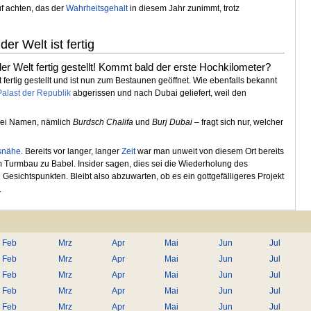
f achten, das der
Wahrheitsgehalt
in diesem Jahr zunimmt, trotz
er Welt ist fertig
r Welt fertig gestellt! Kommt bald der erste Hochkilometer?
fertig gestellt und ist nun zum Bestaunen geöffnet. Wie ebenfalls bekannt
Palast der Republik
abgerissen und nach Dubai geliefert, weil den
wei Namen, nämlich
Burdsch Chalifa
und
Burj Dubai
– fragt sich nur, welcher
snähe
. Bereits vor langer, langer
Zeit
war man unweit von diesem Ort bereits
m Turmbau zu Babel. Insider sagen, dies sei die Wiederholung des
Gesichtspunkten. Bleibt also abzuwarten, ob es ein gottgefälligeres Projekt
.
Feb
Mrz
Apr
Mai
Jun
Jul
Feb
Mrz
Apr
Mai
Jun
Jul
Feb
Mrz
Apr
Mai
Jun
Jul
Feb
Mrz
Apr
Mai
Jun
Jul
Feb
Mrz
Apr
Mai
Jun
Jul