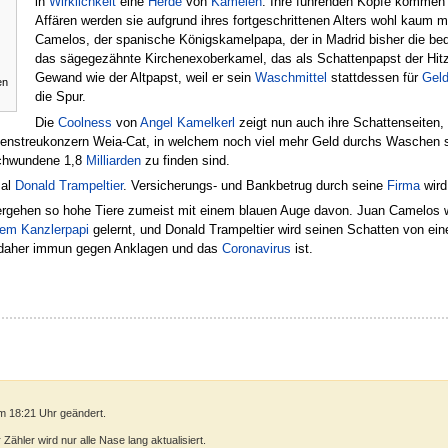
in
Wirklichkeit
eine
Herde
von
Kamelen
. Ihre führenden Köpfe kommen 
Affären werden sie aufgrund ihres fortgeschrittenen Alters wohl kaum
Camelos, der spanische Königskamelpapa, der in Madrid bisher die b
das sägegezähnte Kirchenexoberkamel, das als Schattenpapst der Hitz
Gewand wie der Altpapst, weil er sein
Waschmittel
stattdessen für
Gel
en
die Spur.
Die
Coolness
von
Angel Kamelkerl
zeigt nun auch ihre Schattenseiten,
enstreukonzern Weia-Cat, in welchem noch viel mehr Geld durchs Waschen s
schwundene 1,8
Milliarden
zu finden sind.
mal
Donald Trampeltier
. Versicherungs- und Bankbetrug durch seine
Firma
wir
ergehen so hohe Tiere zumeist mit einem blauen Auge davon. Juan Camelos w
rem Kanzlerpapi
gelernt, und Donald Trampeltier wird seinen Schatten von e
daher immun gegen Anklagen und das
Coronavirus
ist.
m 18:21 Uhr geändert.
ähler wird nur alle Nase lang aktualisiert.