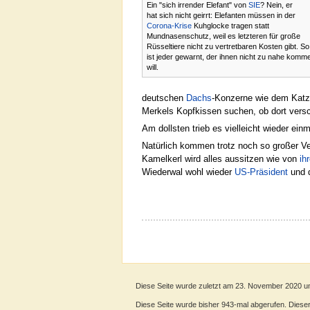
Ein "sich irrender Elefant" von
SIE
? Nein, er
hat sich nicht geirrt: Elefanten müssen in der
Corona-Krise
Kuhglocke tragen statt
Mundnasenschutz, weil es letzteren für große
Rüsseltiere nicht zu vertretbaren Kosten gibt. So
ist jeder gewarnt, der ihnen nicht zu nahe komm
will.
deutschen
Dachs
-Konzerne wie dem Katz
Merkels Kopfkissen suchen, ob dort ver
Am dollsten trieb es vielleicht wieder ein
Natürlich kommen trotz noch so großer V
Kamelkerl wird alles aussitzen wie von
ih
Wiederwal wohl wieder
US-Präsident
und 
Diese Seite wurde zuletzt am 23. November 2020 u
Diese Seite wurde bisher 943-mal abgerufen. Dieser Z