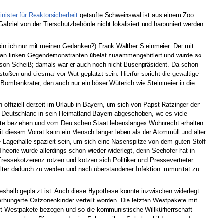
ister für Reaktorsicherheit
getaufte Schweinswal ist aus einem Zoo
briel von der Tierschutzbehörde nicht lokalisiert und harpuniert werden.
in ich nur mit meinen Gedanken?) Frank Walther Steinmeier. Der mit
e an linken Gegendemonstranten übelst zusammengehitlert und wurde so
ndson Scheiß; damals war er auch noch nicht Busenpräsident. Da schon
ßen und diesmal vor Wut geplatzt sein. Hierfür spricht die gewaltige
 Bombenkrater, den auch nur ein böser Wüterich wie Steinmeier in die
 offiziell derzeit im Urlaub in Bayern, um sich von Papst Ratzinger den
k Deutschland in sein Heimatland Bayern abgeschoben, wo es viele
ütte beziehen und vom Deutschen Staat lebenslanges Wohnrecht erhalten.
 diesem Vorrat kann ein Mensch länger leben als der Atommüll und älter
 Lagerhalle spaziert sein, um sich eine Nasenspitze von dem guten Stoff
Theorie wurde allerdings schon wieder widerlegt, denn Seehofer hat in
Fressekotzerenz rotzen und kotzen sich Politiker und Pressevertreter
hlter dadurch zu werden und nach überstandener Infektion Immunität zu
eshalb geplatzt ist. Auch diese Hypothese konnte inzwischen widerlegt
verhungerte Ostzonenkinder verteilt worden. Die letzten Westpakete mit
eit Westpakete bezogen und so die kommunistische Willkürherrschaft