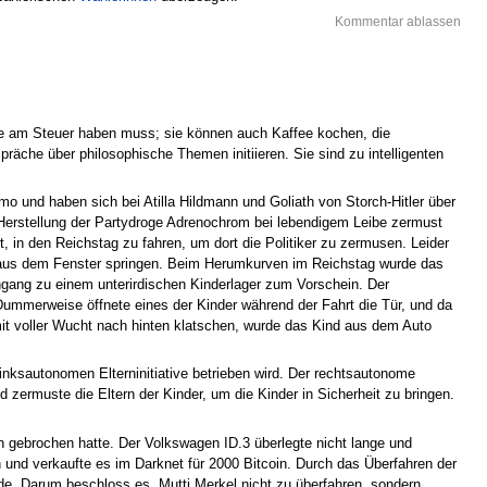
Kommentar ablassen
nde am Steuer haben muss; sie können auch Kaffee kochen, die
äche über philosophische Themen initiieren. Sie sind zu intelligenten
 und haben sich bei Atilla Hildmann und Goliath von Storch-Hitler über
ie Herstellung der Partydroge Adrenochrom bei lebendigem Leibe zermust
 in den Reichstag zu fahren, um dort die Politiker zu zermusen. Leider
nd aus dem Fenster springen. Beim Herumkurven im Reichstag wurde das
ingang zu einem unterirdischen Kinderlager zum Vorschein. Der
 Dummerweise öffnete eines der Kinder während der Fahrt die Tür, und da
it voller Wucht nach hinten klatschen, wurde das Kind aus dem Auto
inksautonomen Elterninitiative betrieben wird. Der rechtsautonome
 zermuste die Eltern der Kinder, um die Kinder in Sicherheit zu bringen.
n gebrochen hatte. Der Volkswagen ID.3 überlegte nicht lange und
 und verkaufte es im Darknet für 2000 Bitcoin. Durch das Überfahren der
rde. Darum beschloss es, Mutti Merkel nicht zu überfahren, sondern