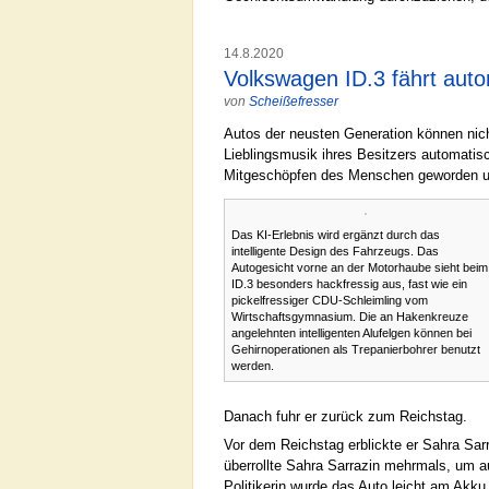
14.8.2020
Volkswagen ID.3 fährt auton
von
Scheißefresser
Autos der neusten Generation können nich
Lieblingsmusik ihres Besitzers automatis
Mitgeschöpfen des Menschen geworden und
Das KI-Erlebnis wird ergänzt durch das
intelligente Design des Fahrzeugs. Das
Autogesicht vorne an der Motorhaube sieht beim
ID.3 besonders hackfressig aus, fast wie ein
pickelfressiger CDU-Schleimling vom
Wirtschaftsgymnasium. Die an Hakenkreuze
angelehnten intelligenten Alufelgen können bei
Gehirnoperationen als Trepanierbohrer benutzt
werden.
Danach fuhr er zurück zum Reichstag.
Vor dem Reichstag erblickte er Sahra Sar
überrollte Sahra Sarrazin mehrmals, um a
Politikerin wurde das Auto leicht am Akku