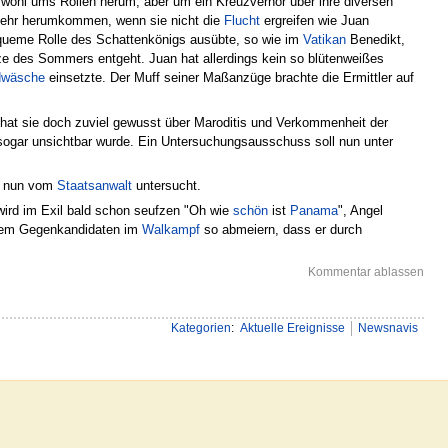
wohl ums Rollen herum, aber um ein Kreuzverhör über ihre diversen
 mehr herumkommen, wenn sie nicht die
Flucht
ergreifen wie Juan
equeme Rolle des Schattenkönigs ausübte, so wie im
Vatikan
Benedikt,
e des Sommers entgeht. Juan hat allerdings kein so blütenweißes
dwäsche
einsetzte. Der Muff seiner Maßanzüge brachte die Ermittler auf
 hat sie doch zuviel gewusst über Maroditis und Verkommenheit der
ogar unsichtbar wurde. Ein Untersuchungsausschuss soll nun unter
d nun vom
Staatsanwalt
untersucht.
ird im Exil bald schon seufzen "Oh wie
schön
ist
Panama
", Angel
inem Gegenkandidaten im
Walkampf
so abmeiern, dass er durch
Kommentar ablassen
Kategorien
:
Aktuelle Ereignisse
Newsnavis