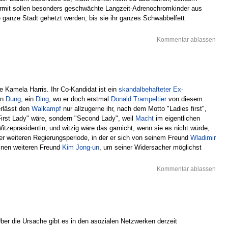
iermit sollen besonders geschwächte Langzeit-Adrenochromkinder aus
e ganze Stadt gehetzt werden, bis sie ihr ganzes Schwabbelfett
Kommentar ablassen
die Kamela Harris. Ihr Co-Kandidat ist ein
skandalbehafteter Ex-
in
Dung
, ein
Ding
, wo er doch erstmal
Donald Trampeltier
von diesem
erlässt den
Walkampf
nur allzugerne ihr, nach dem Motto "Ladies first",
"First Lady" wäre, sondern "Second Lady", weil
Macht
im eigentlichen
 Witzepräsidentin, und witzig wäre das garnicht, wenn sie es nicht würde,
er weiteren Regierungsperiode, in der er sich von seinem Freund
Wladimir
seinen weiteren Freund
Kim Jong-un
, um seiner Widersacher möglichst
Kommentar ablassen
ber die Ursache gibt es in den asozialen Netzwerken derzeit