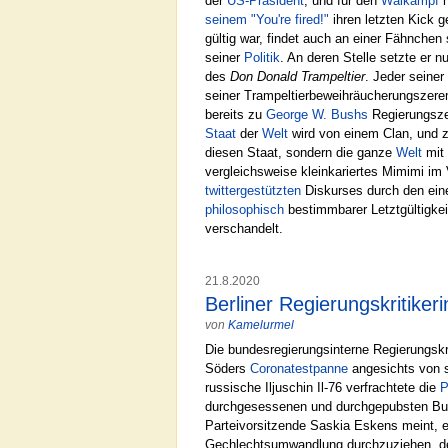
der
US-Präsident
, und für den
Walkampf
h
seinem "You're fired!"
ihren letzten Kick g
gültig war, findet auch an einer Fähnch
seiner
Politik
. An deren Stelle setzte er 
des
Don Donald Trampeltier
. Jeder seine
seiner Trampeltierbeweihräucherungszere
bereits zu
George W. Bushs
Regierungszei
Staat
der
Welt
wird von einem Clan, und 
diesen Staat, sondern die ganze
Welt
mit 
vergleichsweise kleinkariertes Mimimi im
twittergestützten
Diskurses durch den ei
philosophisch
bestimmbarer Letztgültigkei
verschandelt.
21.8.2020
Berliner Regierungskritike
von
Kamelurmel
Die bundesregierungsinterne Regierungskr
Söders
Coronatestpanne
angesichts von 
russische Iljuschin Il-76 verfrachtete die
P
durchgesessenen und durchgepubsten Bun
Parteivorsitzende Saskia Eskens meint, 
Gechlechtsumwandlung durchzuziehen, de