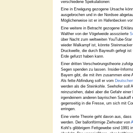
verschiedene Spekulationen:
Eine in Erwägung gezogene Ursache könn
ausgebrochen und in der Nordsee abgetauch
Möglicherweise ist er im Hafenbecken vo
Eine weitere in Betracht gezogene Erkläru
Walther von der Vögelweide assoziierte
S
über Nacht zum weltweiten YouTube-Star m
wieder Walkampf ist, könnte Steinmacker 
Druckwelle, die durch Bayreuth gefegt ist
Erde gefurzt haben kann.
Einer dritten Verschwörungstheorie zufolg
Segen spenden zu lassen. Insider-Inform
Bayern gibt, die mit ihm zusammen eine 
Als fette Abfindung soll er vom
Deutschen
werden als die Steinkohle. Seehofer soll
reinzuziehen, dabei aber die Gefahr einer
irgendeinem anderen bayrischen Saukaff ei
gegenseitig in die Fresse, um sich mit C
erringen.
Eine vierte Theorie geht davon aus, dass
werden. Der ballonförmige Ziehvater von
A
Kohl’s glibbrigem Fettgewebe sind 1991