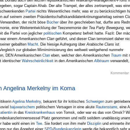
at Donald auch den letzten republikanischen Walkampf-Management-Profis m
egeben, sogar Captain Ahab. Der alte Trampel, der alles zertrampelt, was ein
en schwenkenden
Partei
nichts Wesentliches mehr, was er zu berücksichtigen hä
nun auf seinem zweiten Präsidentschaftskandidatenkrönungparteitag seinen Cl
r Verwandten, der nicht böse
Bücher
über ihn geschrieben hat, durfte ans Redn
monie, eine Weiterentwicklung der Teezeremonie der
Tea Party Bewegung
, w
t die Partei von jeglicher
politischen
Kompetenz befreit hatte. Fazit: Der mäc
zwar einem
Amerikanischen Clan
geführt, und dieser Clan terrorisiert daher nic
seiner geballten
Macht
. Die hiesige Aufregung über
Arabische Clans
ist
 Vergleich zur globalen Mimimimisierung des weltweit weitgehend nunmehr
nen, DEN Amerikanischen
Clan
eben, welcher den
Amerikanischen
Traum
mit n
t identischer
Wahrscheinlichkeit
in den
Amerikanischen
Albtraum
verwandelt,
Kommentar 
rin Angelina Merkelny im Koma
itikerin
Agelina Merkelny
, bekannt für ihr kritisches
Schweigen
zum getriebe
soviel
bajuwarischem
politischem Versagen in eine akute
Rautenstarre
, eine 
atientin
in das
Kreiskrankenhaus
von Tomsk, oder war es das von Omsk? Wi
deskanzlerinnensessel Platz genommen und reißt seitdem unablässig unan
er habe wohl einen im
Tee
. Sie fordert von ihm mehr
Disziplin
und erinnerte ih
nn nur das Angebot einer
SPD
-
Bundeskanzlerin
werde die bekanntlich sehr 