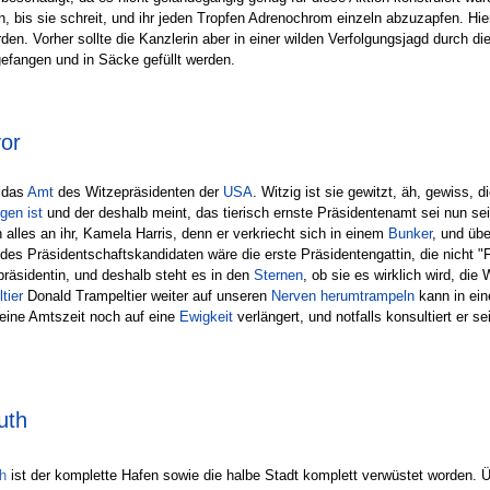
, bis sie schreit, und ihr jeden Tropfen Adrenochrom einzeln abzuzapfen. H
. Vorher sollte die Kanzlerin aber in einer wilden Verfolgungsjagd durch di
efangen und in Säcke gefüllt werden.
or
 das
Amt
des Witzepräsidenten der
USA
. Witzig ist sie gewitzt, äh, gewiss, 
gen ist
und der deshalb meint, das tierisch ernste Präsidentenamt sei nun se
lles an ihr, Kamela Harris, denn er verkriecht sich in einem
Bunker
, und üb
des Präsidentschaftskandidaten wäre die erste Präsidentengattin, die nicht 
epräsidentin, und deshalb steht es in den
Sternen
, ob sie es wirklich wird, die
tier
Donald Trampeltier weiter auf unseren
Nerven herumtrampeln
kann in ein
eine Amtszeit noch auf eine
Ewigkeit
verlängert, und notfalls konsultiert er 
uth
h
ist der komplette Hafen sowie die halbe Stadt komplett verwüstet worden. Ü