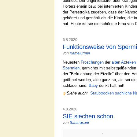
überlebt. Der ungenießbare, aber kräfti
Horterzieherin bzw. bei internierten Kin
der Perestrojka zugeben, dass der Nährs
gehärtet und gestählt als die Kinder, di
hat. Heute ist sie die schönste Frau von 
6.8.2020
Funktionsweise von Spermi
von
Kamelurmel
Neuesten
Froschungen
der
alten Azteken
Spermien
, garnichts mit selbstgeißelnden
der "Befruchtung der Eizelle" über den H
geöffnet werden, also ganz so, als sei di
schlauer sind:
Baby
denkt halt mit!
Siehe auch:
Staubtrocken sachliche Na
4.8.2020
SIE siechen schon
von
Saharasani