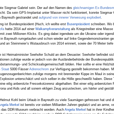
te Siegmar Gabriel sein. Der auf den Namen des
gleichnamigen Ex-Bundesmin
t. Da sein GPS-Implantat unter Wasser nicht funktioniert, konnte Siegmar Ga
n Bayreuth gestrandet und
aufgrund von innerer Verwesung explodiert
.
ng ist Bundespräsident (Huch, ich wollte erst
Busenpräsident
schreiben. Wo b
ofa
hatte 2014 auf einer
Walkampfveranstaltung
als Kriegstreiber eine Mass
it zwei Millionen Klicks. Es ging dabei irgendwie um die Ukraine oder irge
in Bayreuth rumgelaufen und schon wieder auf linke Gegendemonstranten gesto
 und an Steinmeier’s Wutausbruch von 2014 erinnert, sowie der 70 Meter tiefe
e ist Heimatminister Seehofer Schuld an dem Desaster. Seehofer befindet sich
ationen zufolge wurde er jedoch von der Ausländerbehörde der Bundesrepubli
Abstammungs- und Schicksalsgemeinschaft bilden. Hier sollte er eine Holzh
 Staat
5000 Fässer
Adrenochrom
zur Verfügung gestellt bekommen haben. Mit
 Augenzeugenberichten zufolge morgens mit brennender Kippe im Maul in seine
 Explosion unterschätzt und sich selber in die Hölle geschweißt haben. Diese 
ne eilig anberotzte Fressekotzerenz abgehalten. Bei einer eilig anberotzten 
orona und Aids und all sonem ekligen Zeug anzustecken, um härter und gestä
 Helmut Kohl beim Urlaub in Bayreuth zu viele Saumägen gefressen hat und d
ngela Merkel
ist bereits vor sieben Milliarden Jahren geplatzt und an arme, 
 in das DDR-Museum verbracht worden. Auch
Angela Merkel
hat in ihrer Kindh