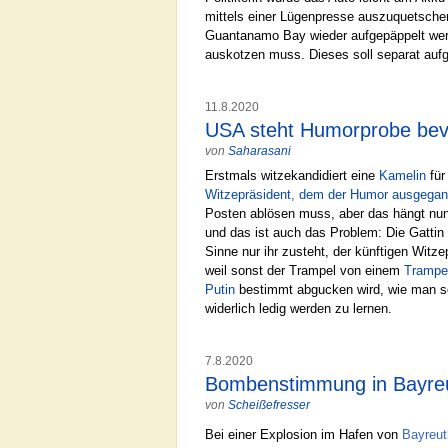
mittels einer Lügenpresse auszuquetschen
Guantanamo Bay wieder aufgepäppelt werden
auskotzen muss. Dieses soll separat aufg
11.8.2020
USA steht Humorprobe bev
von
Saharasani
Erstmals witzekandidiert eine
Kamelin
für
Witzepräsident, dem der Humor ausgegan
Posten ablösen muss, aber das hängt nun a
und das ist auch das Problem: Die Gattin 
Sinne nur ihr zusteht, der künftigen Witz
weil sonst der Trampel von einem
Trampel
Putin
bestimmt abgucken wird, wie man s
widerlich ledig werden zu lernen.
7.8.2020
Bombenstimmung in Bayre
von
Scheißefresser
Bei einer Explosion im Hafen von
Bayreut