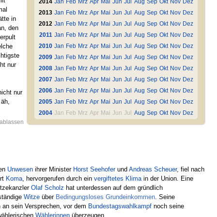
it
2014
Jan
Feb
Mrz
Apr
Mai
Jun
Jul
Aug
Sep
Okt
Nov
Dez
mal
2013
Jan
Feb
Mrz
Apr
Mai
Jun
Jul
Aug
Sep
Okt
Nov
Dez
tte in
2012
Jan
Feb
Mrz
Apr
Mai
Jun
Jul
Aug
Sep
Okt
Nov
Dez
an, den
2011
Jan
Feb
Mrz
Apr
Mai
Jun
Jul
Aug
Sep
Okt
Nov
Dez
erpult
elche
2010
Jan
Feb
Mrz
Apr
Mai
Jun
Jul
Aug
Sep
Okt
Nov
Dez
htigste
2009
Jan
Feb
Mrz
Apr
Mai
Jun
Jul
Aug
Sep
Okt
Nov
Dez
ht nur
2008
Jan
Feb
Mrz
Apr
Mai
Jun
Jul
Aug
Sep
Okt
Nov
Dez
2007
Jan
Feb
Mrz
Apr
Mai
Jun
Jul
Aug
Sep
Okt
Nov
Dez
2006
Jan
Feb
Mrz
Apr
Mai
Jun
Jul
Aug
Sep
Okt
Nov
Dez
icht nur
 äh,
2005
Jan
Feb
Mrz
Apr
Mai
Jun
Jul
Aug
Sep
Okt
Nov
Dez
2004
Jan
Feb
Mrz
Apr
Mai
Jun
Jul
Aug
Sep
Okt
Nov
Dez
ablassen
nen
Unwesen
ihrer Minister
Horst Seehofer
und
Andreas Scheuer
, fiel nach
Art
Koma
, hervorgerufen durch ein
vergiftetes Klima
in der Union. Eine
tzekanzler
Olaf Scholz
hat unterdessen auf dem gründlich
ständige
Witze
über
Bedingungsloses Grundeinkommen
. Seine
n an sein Versprechen, vor dem
Bundestagswahlkampf
noch seine
wählerischen
Wählerinnen
überzeugen.