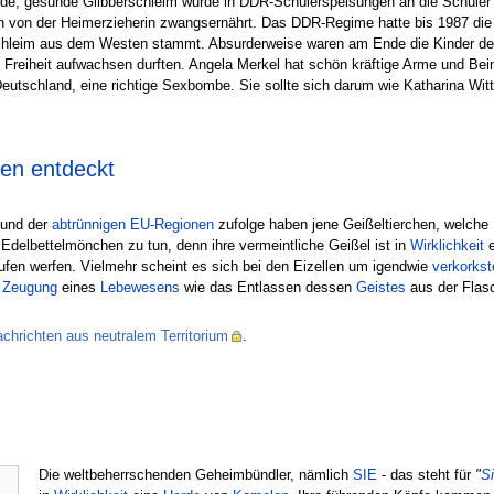
gende, gesunde Glibberschleim wurde in DDR-Schülerspeisungen an die Schüle
dern von der Heimerzieherin zwangsernährt. Das DDR-Regime hatte bis 1987 di
chleim aus dem Westen stammt. Absurderweise waren am Ende die Kinder der
e in Freiheit aufwachsen durften. Angela Merkel hat schön kräftige Arme und 
Deutschland, eine richtige Sexbombe. Sie sollte sich darum wie Katharina Wit
en entdeckt
und der
abtrünnigen EU-Regionen
zufolge haben jene Geißeltierchen, welche
 Edelbettelmönchen zu tun, denn ihre vermeintliche Geißel ist in
Wirklichkeit
e
aufen werfen. Vielmehr scheint es sich bei den Eizellen um igendwie
verkorkst
e
Zeugung
eines
Lebewesens
wie das Entlassen dessen
Geistes
aus der Flas
chrichten aus neutralem Territorium
.
Die weltbeherrschenden Geheimbündler, nämlich
SIE
- das steht für
"
Si