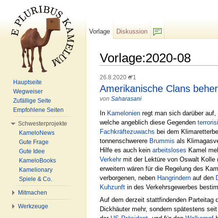
Vorlage
Diskussion
F/b
Vorlage:2020-08
Wechseln zu:
Navigation
,
Suche
26.8.2020
1
Hauptseite
Amerikanische Clans beher
Wegweiser
von
Saharasani
Zufällige Seite
Empfohlene Seiten
In
Kamelonien
regt man sich darüber auf,
welche angeblich diese Gegenden
terroris
Schwesterprojekte
Fachkräftezuwachs
bei dem Klimaretterb
KameloNews
tonnenschwerere
Brummis
als Klimagasv
Gute Frage
Hilfe es auch kein
arbeitsloses
Kamel mehr
Gute Idee
Verkehr
mit der Lektüre von Oswalt Kolle n
KameloBooks
erweitern wären für die Regelung des Ka
Kamelionary
verborgenen, neben
Hangrindern
auf den
Spiele & Co.
Kuhzunft
in des Verkehrsgewerbes besti
Mitmachen
Auf dem derzeit stattfindenden Parteitag 
Werkzeuge
Dickhäuter mehr, sondern spätestens sei