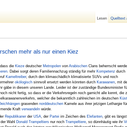
Lesen
Quelltext
rschen mehr als nur einen Kiez
 dass die
Kieze
deutscher
Metropolen
von
Arabischen
Clans beherrscht werde
ieren
. Dabei sorgt deren Familiennachzug ständig für mehr
Kompetenz
durch
eruf
Kameltreiber
, durch den klimaschädlich klimatisierte SUVs und noch
ermehrer
okölogisch
sinnvoll ersetzt werden könnten durch
Karawanen
, mit d
 gäbe in diesem unseren Lande. Leider ist der zuständige Bundesminister fü
och nicht fertig, so dass er die Verkehrsregeln noch garnicht alle kennt, die 
melkarawanenverkehrs, welcher die bekanntlich zahlreichen im deutschen
Küs
Deichhängen
grasenden
norddeutschen
Kamele aus ihrer jetzigen Lethargie für
mmende Kraft
verwandeln
würde.
der
Republikaner
der
USA
, der
Partei
im Zeichen des
Elefanten
, gibt es längs
t der Wahl
Donald Trampeltiers
nur noch
Trampeltiere
, so dünnhäutig wie ihr
V