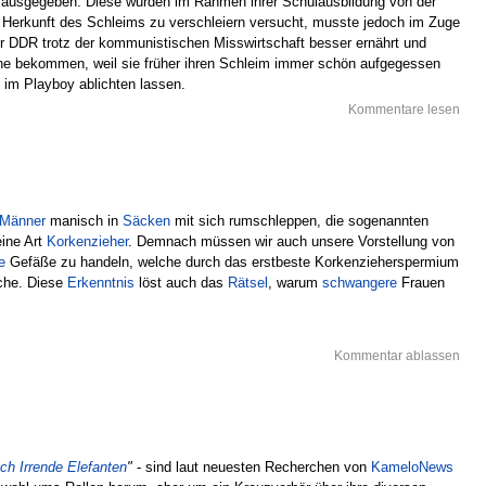
r ausgegeben. Diese wurden im Rahmen ihrer Schulausbildung von der
e Herkunft des Schleims zu verschleiern versucht, musste jedoch im Zuge
 DDR trotz der kommunistischen Misswirtschaft besser ernährt und
Beine bekommen, weil sie früher ihren Schleim immer schön aufgegessen
t im Playboy ablichten lassen.
Kommentare lesen
Männer
manisch in
Säcken
mit sich rumschleppen, die sogenannten
ine Art
Korkenzieher
. Demnach müssen wir auch unsere Vorstellung von
e
Gefäße zu handeln, welche durch das erstbeste Korkenzieherspermium
che. Diese
Erkenntnis
löst auch das
Rätsel
, warum
schwangere
Frauen
Kommentar ablassen
ch Irrende Elefanten
"
- sind laut neuesten Recherchen von
KameloNews