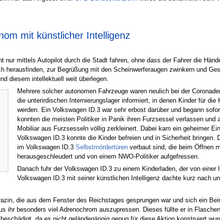
om mit künstlicher Intelligenz
t nur mittels Autopilot durch die Stadt fahren, ohne dass der Fahrer die Hä
ch herausfinden, zur Begrüßung mit den Scheinwerferaugen zwinkern und Gespr
 diesem intellektuell weit überlegen.
Mehrere solcher autonomen Fahrzeuge waren neulich bei der Coronademo
die unterirdischen Internierungslager informiert, in denen Kinder für d
werden. Ein Volkswagen ID.3 war sehr erbost darüber und begann sofort,
konnten die meisten Politiker in Panik ihren Furzsessel verlassen u
Mobiliar aus Furzsesseln völlig zerkleinert. Dabei kam ein geheimer E
Volkswagen ID.3 konnte die Kinder befreien und in Sicherheit bringen.
im Volkswagen ID.3
Selbstmördertüren
verbaut sind, die beim Öffnen m
herausgeschleudert und von einem NWO-Politiker aufgefressen.
Danach fuhr der Volkswagen ID.3 zu einem Kinderladen, der von einer l
Volkswagen ID.3 mit seiner künstlichen Intelligenz dachte kurz nach und
razin, die aus dem Fenster des Reichstages gesprungen war und sich ein Bei
us ihr besonders viel Adrenochrom auszupressen. Dieses füllte er in Flaschen
 beschädigt, da es nicht geländegängig genug für diese Aktion konstruiert wu