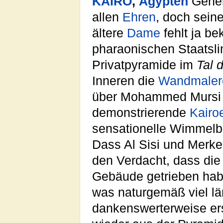
KAIRO
,
Ägypten
Gener
allen
Ehren
, doch sein
ältere
Dame
fehlt ja b
pharaonischen Staatslim
Privatpyramide im
Tal 
Inneren die
Wandmaler
über Mohammed Mursi 
demonstrierende
Kairo
sensationelle Wimmelbil
Dass Al Sisi und Merke
den Verdacht, dass die
Gebäude getrieben hab
was naturgemäß viel lä
dankenswerterweise ers