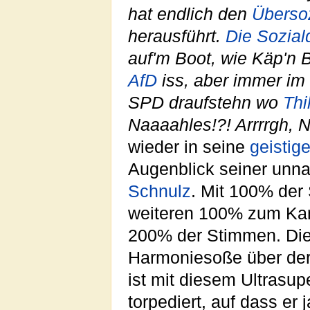
hat endlich den
Überso
herausführt.
Die Sozial
auf'm Boot, wie Käp'n 
AfD
iss, aber immer im 
SPD draufstehn wo
Thi
Naaaahles!?! Arrrrgh, 
wieder in seine
geisti
Augenblick seiner un
Schnulz
. Mit 100% der
weiteren 100% zum Kan
200% der Stimmen. Dies
Harmoniesoße über de
ist mit diesem Ultrasu
torpediert, auf dass er 