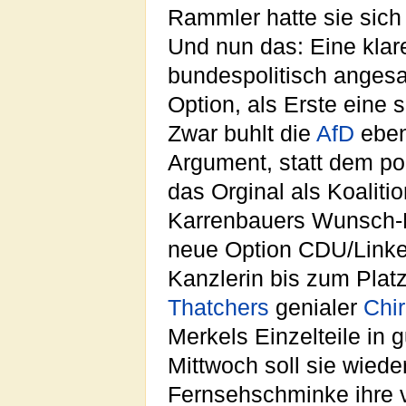
Rammler hatte sie sic
Und nun das: Eine klar
bundespolitisch angesa
Option, als Erste eine
Zwar buhlt die
AfD
eben
Argument, statt dem po
das Orginal als Koaliti
Karrenbauers Wunsch-
neue Option CDU/Linke s
Kanzlerin bis zum Pla
Thatchers
genialer
Chir
Merkels Einzelteile in
Mittwoch soll sie wied
Fernsehschminke ihre v