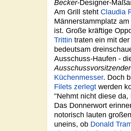
Becker
-Designer-Maßa
Am Grill steht
Claudia 
Männerstammplatz am 
ist. Große kräftige Opp
Trittin
traten ein mit de
bedeutsam dreinschaue
Ausschuss-Haufen - die 
Ausschussvorsitzende
Küchenmesser
. Doch b
Filets zerlegt
werden ko
"Nehmt nicht diese da, la
Das Donnerwort erinner
notorisch lauten große
uneins, ob
Donald Tram