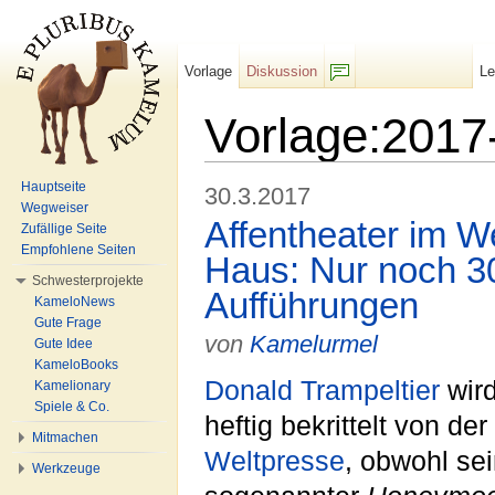
Vorlage
Diskussion
L
F/b
Vorlage:2017
Wechseln zu:
Navigation
,
Suche
Hauptseite
30.3.2017
Wegweiser
Affentheater im W
Zufällige Seite
Empfohlene Seiten
Haus: Nur noch 3
Schwesterprojekte
Aufführungen
KameloNews
Gute Frage
von
Kamelurmel
Gute Idee
KameloBooks
Donald Trampeltier
wir
Kamelionary
Spiele & Co.
heftig bekrittelt von der
Mitmachen
Weltpresse
, obwohl se
Werkzeuge