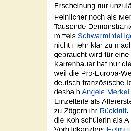
Erscheinung nur unzulä
Peinlicher noch als Mer
Tausende Demonstrant
mittels
Schwarmintelli
nicht mehr klar zu mac
gebraucht wird für eine
Karrenbauer hat nur d
weil die Pro-Europa-We
deutsch-französische I
deshalb
Angela Merkel
Einzelteile als Allerers
zu Zögern ihr
Rücktritt
.
die Kohlschülerin als A
Vorbildkanzlers
Helmut