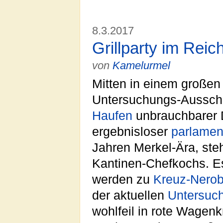
8.3.2017
Grillparty im Reic
von
Kamelurmel
Mitten in einem großen
Untersuchungs-Aussch
Haufen
unbrauchbarer D
ergebnisloser
parlamen
Jahren Merkel-Ära, ste
Kantinen-Chefkochs. Es 
werden zu
Kreuz-Nerob
der aktuellen
Untersuc
wohlfeil in rote Wage