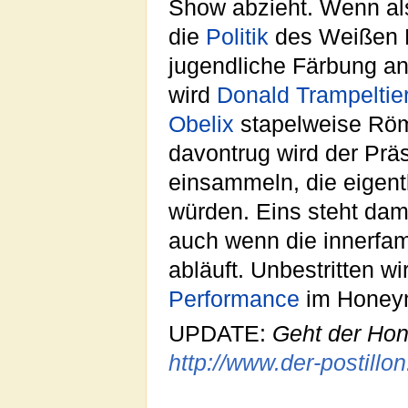
Show abzieht. Wenn al
die
Politik
des Weißen 
jugendliche Färbung a
wird
Donald Trampeltie
Obelix
stapelweise Röm
davontrug wird der Prä
einsammeln, die eigen
würden. Eins steht dami
auch wenn die innerfami
abläuft. Unbestritten wi
Performance
im Honey
UPDATE:
Geht der Hon
http://www.der-postill