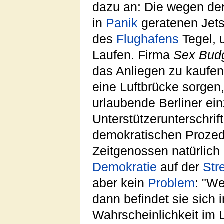
dazu an: Die wegen de
in
Panik
geratenen Jets
des
Flughafens
Tegel, 
Laufen. Firma
Sex Bud
das Anliegen zu kaufen. 
eine Luftbrücke sorgen
urlaubende Berliner ei
Unterstützerunterschrif
demokratischen Proze
Zeitgenossen natürlich 
Demokratie
auf der
Str
aber kein
Problem
: "We
dann befindet sie sich 
Wahrscheinlichkeit im