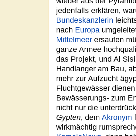
wieder aus der Pyrami
jedenfalls erklären, wa
Bundeskanzlerin
leicht
nach
Europa
umgeleitet
Mittelmeer
ersaufen müs
ganze Armee hochqualif
das Projekt, und Al Sis
Handlanger am Bau, abe
mehr zur Aufzucht ägy
Fluchtgewässer dienen 
Bewässerungs- zum E
nicht nur die unterdrüc
Gypten
, dem
Akronym
f
wirkmächtig rumsprechen