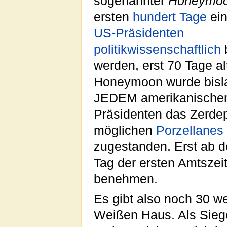
sogenannter
Honeymo
ersten
hundert
Tage
ein
US-Präsidenten
politikwissenschaftlich
werden, erst 70 Tage alt
Honeymoon wurde bisl
JEDEM amerikanische
Präsidenten das Zerdep
möglichen
Porzellanes
zugestanden. Erst ab 
Tag der ersten Amtszei
benehmen.
Es gibt also noch 30 we
Weißen Haus. Als Siege