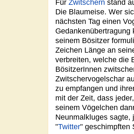
Für
Zwitschern
stand a
Die Blaumeise. Wer si
nächsten Tag einen Vog
Gedankenübertragung 
seinem Bösitzer formu
Zeichen Länge an sein
verbreiten, welche die 
BösitzerInnen zwitschert
Zwitschervogelschar au
zu empfangen und ihrem
mit der Zeit, dass jede
seinem Vögelchen dann
Neunmalkluges sagte, j
"
Twitter
" geschimpften 