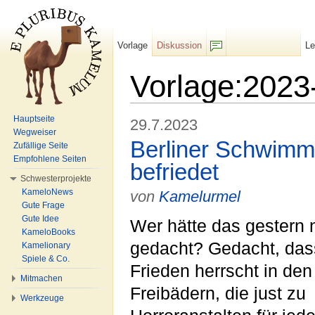
Vorlage
Diskussion
L
F/b
Vorlage:2023
Wechseln zu:
Navigation
,
Suche
Hauptseite
29.7.2023
Wegweiser
Berliner Schwim
Zufällige Seite
Empfohlene Seiten
befriedet
Schwesterprojekte
KameloNews
von
Kamelurmel
Gute Frage
Gute Idee
Wer hätte das gestern 
KameloBooks
gedacht? Gedacht, das
Kamelionary
Spiele & Co.
Frieden herrscht in den
Mitmachen
Freibädern, die just zu
Werkzeuge