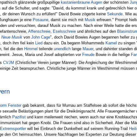
pathisch glänzende großpupillige
kastanienbraune
Augen
der schönsten
Jun
f die Schulter, und sagte: "David, du kommst krank und gebrechlich hier obe
, dir deinen Wunsch zu erfüllen!" David Bowie zögerte keine
Sekunde
. Wie a
Jungfrauen je eine
Posaune
, damit sie mich mit
Musik
erfreuen." Prompt hielt
den und versuchten, darauf Musik zu machen. Nach einer Weile hatte die ers
lefantenschreie,
Affenschreie
,
Eselsschreie
und ähnliches auf den
Blasinstru
e
Neue Musik
von
John Cage
", doch David Bowies Augen begannen heller zu 
 doch ihm fiel kein
Lied
dazu ein. Da begann Mohammeds
Kamel
zu singen 
, fiel die den
Himmel
teilende
unendlich
lange
Mauer
, und dahinter standen d
ereint. Jesus, Maria und Josef adoptierten vor
Freude
Bowie in die heilige
Fam
es
CVJM
(Christlicher Verein junger Männer): Die Angleichung der Westhimm
einige Zeit beanspruchen. Christliche junge Männer im Westhimmel müssen s
yern
orm Fenster
gab bekannt, dass für Murnau am Staffelsee ab sofort die höch
lle sexuelle Belästigungen plant für die Dreikönigsnacht. Alle Frauengemäch
nämlich
Pazifist
und kann meilenweit riechen, wenn auch nur eine Knoblauchze
immunisiert hat gegen Knobi. Die Frauen sind also in Sicherheit. Aber die 
Extremsportler
will bei Einbruch der Dunkelheit auf seinem Running-Trail
Heil
ge den Ort heimsuchten. Unsere Nachfragen bei Experten zur Deutung dieser