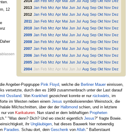
2014
Jan
Feb
Mrz
Apr
Mai
Jun
Jul
Aug
Sep
Okt
Nov
Dez
hten.
2013
Jan
Feb
Mrz
Apr
Mai
Jun
Jul
Aug
Sep
Okt
Nov
Dez
um, 12
2012
Jan
Feb
Mrz
Apr
Mai
Jun
Jul
Aug
Sep
Okt
Nov
Dez
2011
Jan
Feb
Mrz
Apr
Mai
Jun
Jul
Aug
Sep
Okt
Nov
Dez
ie
enz
2010
Jan
Feb
Mrz
Apr
Mai
Jun
Jul
Aug
Sep
Okt
Nov
Dez
2009
Jan
Feb
Mrz
Apr
Mai
Jun
Jul
Aug
Sep
Okt
Nov
Dez
 Daher
2008
Jan
Feb
Mrz
Apr
Mai
Jun
Jul
Aug
Sep
Okt
Nov
Dez
2007
Jan
Feb
Mrz
Apr
Mai
Jun
Jul
Aug
Sep
Okt
Nov
Dez
ablassen
2006
Jan
Feb
Mrz
Apr
Mai
Jun
Jul
Aug
Sep
Okt
Nov
Dez
2005
Jan
Feb
Mrz
Apr
Mai
Jun
Jul
Aug
Sep
Okt
Nov
Dez
2004
Jan
Feb
Mrz
Apr
Mai
Jun
Jul
Aug
Sep
Okt
Nov
Dez
 die Angeber-Popgruppe
Pink Floyd
, welche die
Berliner Mauer
einrissen,
s versetzte, durch den es 1989 zusammenbrach unter der Last darauf
mit Ossiland
. Von
Krankheit
gezeichnet konnte er nur
rückwärts
, im
 Pforte im Westen neben einem
Jesus
symbolisierenden Weinstock, die
halale Milchschnitten, über der der
Halbmond
schien, und in letztere
r nur von
Karikaturen
. Nun stand er dem leibhaftigen
Propheten
ich." "Was denn? Dich? Und wo steckt eigentlich
Jesus
?" fragte Bowie.
einsichtigkeit, ihr
Ungläubigen
, hat dieses Bauwerk hier notwendig
ren
Paradies
. Schau dort, dein
Geschenk
von
Allah
." Baßerstaunt