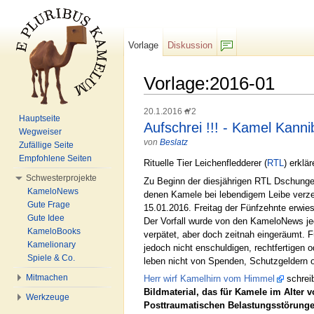
Vorlage
Diskussion
F/b
Vorlage:2016-01
Wechseln zu:
Navigation
,
Suche
20.1.2016
2
Hauptseite
Aufschrei !!! - Kamel Kann
Wegweiser
von
Beslatz
Zufällige Seite
Empfohlene Seiten
Rituelle Tier Leichenfledderer (
RTL
) erklä
Schwesterprojekte
Zu Beginn der diesjährigen RTL Dschunge
KameloNews
denen Kamele bei lebendigem Leibe verzeh
Gute Frage
15.01.2016. Freitag der Fünfzehnte erwie
Gute Idee
Der Vorfall wurde von den KameloNews je
KameloBooks
verpätet, aber doch zeitnah eingeräumt. 
Kamelionary
jedoch nicht enschuldigen, rechtfertigen 
Spiele & Co.
leben nicht von Spenden, Schutzgeldern
Mitmachen
Herr wirf Kamelhirn vom Himmel
schreib
Bildmaterial, das für Kamele im Alter 
Werkzeuge
Posttraumatischen Belastungsstörungen