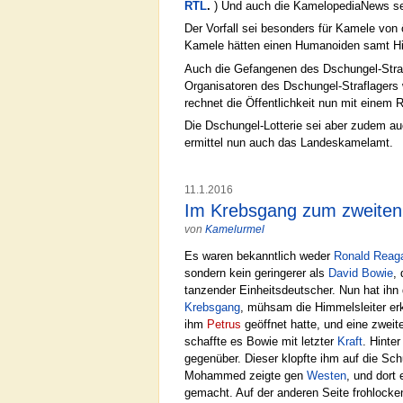
RTL
.
) Und auch die KamelopediaNews seh
Der Vorfall sei besonders für Kamele von 
Kamele hätten einen Humanoiden samt Hirn
Auch die Gefangenen des Dschungel-Strafl
Organisatoren des Dschungel-Straflagers 
rechnet die Öffentlichkeit nun mit einem R
Die Dschungel-Lotterie sei aber zudem auc
ermittel nun auch das Landeskamelamt.
11.1.2016
Im Krebsgang zum zweiten 
von
Kamelurmel
Es waren bekanntlich weder
Ronald Reag
sondern kein geringerer als
David Bowie
,
tanzender Einheitsdeutscher. Nun hat ihn
Krebsgang
, mühsam die Himmelsleiter er
ihm
Petrus
geöffnet hatte, und eine zweit
schaffte es Bowie mit letzter
Kraft
. Hinte
gegenüber. Dieser klopfte ihm auf die Sc
Mohammed zeigte gen
Westen
, und dort
gemacht. Auf der anderen Seite frohlocken