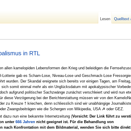
Lesen
Quelltext
ibalismus in RTL
ren allen kamelopiden Lebensformen den Krieg und beleidigen die Fernsehzus
l-Lotterie gab es Scham-Lose, Niveau-Lose und Geschmack-Lose Fressorgien
rt wurden. Der Skandal ereignete sich bereits vor einigen Tagen, am Freitag
s sich somit einmal mehr als ein Unglücksdatum mit apokalypsischer Vorbede
doch aufgrund politischer Sachzwänge zunächst verschleiert und wird nun et
Für diese Verzögerung bei der Berichterstattung müssen wir von den Kamelo
oder zu Kreuze † kriechen, denn schliesslich sind wir unabhängige Journalkist
 oder Zwangsbeiträgen wie die Schergen von Wikipedia, USA ☭ oder GEZ.
t dazu nun eine bekannte Internetzeitung (
Vorsicht: Der Link führt zu vers
von unter
666 Jahren
nicht geeignet ist. Für die Behandlung von
 nach Konfrontation mit dem Bildmaterial, wenden Sie sich bitte direkt