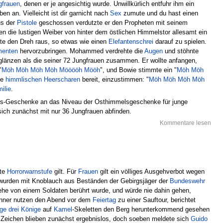
gfrauen
, denen er je angesichtig wurde. Unwillkürlich entfuhr ihm ein
n an. Vielleicht ist dir garnicht nach
Sex
zumute und du hast einen
us der
Pistole
geschossen verdutzte er den Propheten mit seinem
en die lustigen Weiber von hinter dem östlichen Himmelstor allesamt ein
te den Dreh raus, so etwas wie einen
Elefantenschrei
darauf zu spielen.
menten
hervorzubringen. Mohammed verdrehte die
Augen
und stöhnte
glänzen als die seiner 72 Jungfrauen zusammen. Er wollte anfangen,
"
Möh
Möh
Möh
Möh
Mööööh
Mööh
", und Bowie stimmte ein "
Möh
Möh
ie
himmlischen Heerscharen
bereit, einzustimmen: "
Möh
Möh
Möh
Möh
ilie
.
els-Geschenke an das Niveau der Osthimmelsgeschenke für junge
ich zunächst mit nur 36 Jungfrauen abfinden.
Kommentare lesen
ste
Horrorwarnstufe
gilt. Für
Frauen
gilt ein völliges Ausgehverbot wegen
er wurden mit Knoblauch aus Beständen der Gebirgsjäger der
Bundeswehr
he von einem Soldaten berührt wurde, und würde nie dahin gehen,
Männer nutzen den Abend vor dem
Feiertag
zu einer Sauftour, berichtet
ige drei Könige
auf
Kamel
-Skeletten den Berg herunterkommend gesehen
 Zeichen blieben zunächst ergebnislos, doch soeben meldete sich
Guido