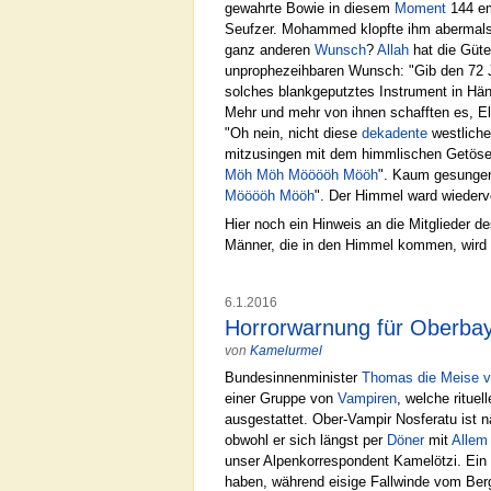
gewahrte Bowie in diesem
Moment
144 em
Seufzer. Mohammed klopfte ihm abermals au
ganz anderen
Wunsch
?
Allah
hat die Güte
unprophezeihbaren Wunsch: "Gib den 72 
solches blankgeputztes Instrument in Hän
Mehr und mehr von ihnen schafften es, E
"Oh nein, nicht diese
dekadente
westlich
mitzusingen mit dem himmlischen Getöse,
Möh
Möh
Mööööh
Mööh
". Kaum gesungen
Mööööh
Mööh
". Der Himmel ward wiederv
Hier noch ein Hinweis an die Mitglieder d
Männer, die in den Himmel kommen, wird 
6.1.2016
Horrorwarnung für Oberba
von
Kamelurmel
Bundesinnenminister
Thomas die Meise v
einer Gruppe von
Vampiren
, welche ritue
ausgestattet. Ober-Vampir Nosferatu ist 
obwohl er sich längst per
Döner
mit
Allem
unser Alpenkorrespondent Kamelötzi. Ein
haben, während eisige Fallwinde vom Ber