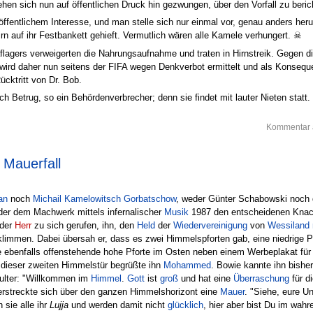
en sich nun auf öffentlichen Druck hin gezwungen, über den Vorfall zu beric
öffentlichem Interesse, und man stelle sich nur einmal vor, genau anders her
 auf ihr Festbankett gehieft. Vermutlich wären alle Kamele verhungert. ☠
agers verweigerten die Nahrungsaufnahme und traten in Hirnstreik. Gegen d
wird daher nun seitens der FIFA wegen Denkverbot ermittelt und als Konsequ
ücktritt von Dr. Bob.
h Betrug, so ein Behördenverbrecher; denn sie findet mit lauter Nieten statt.
Kommentar 
Mauerfall
an
noch
Michail Kamelowitsch Gorbatschow
, weder Günter Schabowski noch
 der dem Machwerk mittels infernalischer
Musik
1987 den entscheidenen Knack
 der
Herr
zu sich gerufen, ihn, den
Held
der
Wiedervereinigung
von
Wessiland 
klimmen. Dabei übersah er, dass es zwei Himmelspforten gab, eine niedrige
e ebenfalls offenstehende hohe Pforte im Osten neben einem Werbeplakat für 
r dieser zweiten Himmelstür begrüßte ihn
Mohammed
. Bowie kannte ihn bishe
hulter: "Willkommen im
Himmel
.
Gott
ist
groß
und hat eine
Überraschung
für d
 erstreckte sich über den ganzen Himmelshorizont eine
Mauer
. "Siehe, eure Un
 sie alle ihr
Lujja
und werden damit nicht
glücklich
, hier aber bist Du im wah