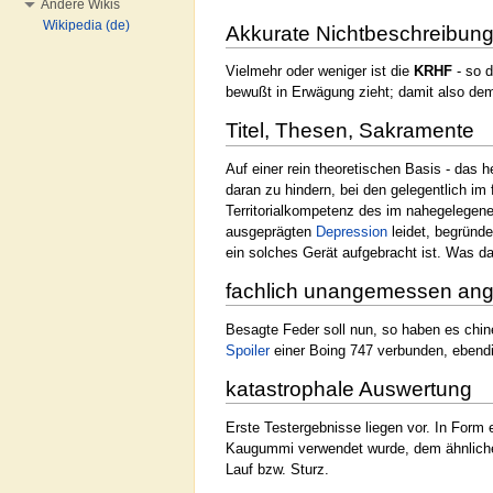
Andere Wikis
Wikipedia (de)
Akkurate Nichtbeschreibun
Vielmehr oder weniger ist die
KRHF
- so d
bewußt in Erwägung zieht; damit also d
Titel, Thesen, Sakramente
Auf einer rein theoretischen Basis - das 
daran zu hindern, bei den gelegentlich im
Territorialkompetenz des im nahegelegen
ausgeprägten
Depression
leidet, begründe
ein solches Gerät aufgebracht ist. Was d
fachlich unangemessen an
Besagte Feder soll nun, so haben es chi
Spoiler
einer Boing 747 verbunden, ebend
katastrophale Auswertung
Erste Testergebnisse liegen vor. In Form 
Kaugummi verwendet wurde, dem ähnliche 
Lauf bzw. Sturz.