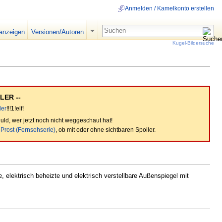
Anmelden / Kamelkonto erstellen
 anzeigen
Versionen/Autoren
Kugel-Bildersuche
LER --
ler
!!!1!elf!
ld, wer jetzt noch nicht weggeschaut hat!
|
Prost (Fernsehserie)
, ob mit oder ohne sichtbaren Spoiler.
, elektrisch beheizte und elektrisch verstellbare Außenspiegel mit