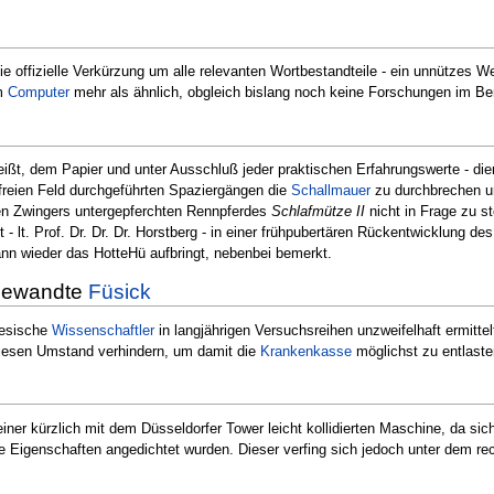
g
ie offizielle Verkürzung um alle relevanten Wortbestandteile - ein unnützes W
em
Computer
mehr als ähnlich, obgleich bislang noch keine Forschungen im 
heißt, dem Papier und unter Ausschluß jeder praktischen Erfahrungswerte - die
 freien Feld durchgeführten Spaziergängen die
Schallmauer
zu durchbrechen u
en Zwingers untergepferchten Rennpferdes
Schlafmütze II
nicht in Frage zu st
t - lt. Prof. Dr. Dr. Dr. Horstberg - in einer frühpubertären Rückentwicklung de
ann wieder das HotteHü aufbringt, nebenbei bemerkt.
gewandte
Füsick
nesische
Wissenschaftler
in langjährigen Versuchsreihen unzweifelhaft ermit
iesen Umstand verhindern, um damit die
Krankenkasse
möglichst zu entlast
einer kürzlich mit dem Düsseldorfer Tower leicht kollidierten Maschine, da 
Eigenschaften angedichtet wurden. Dieser verfing sich jedoch unter dem re