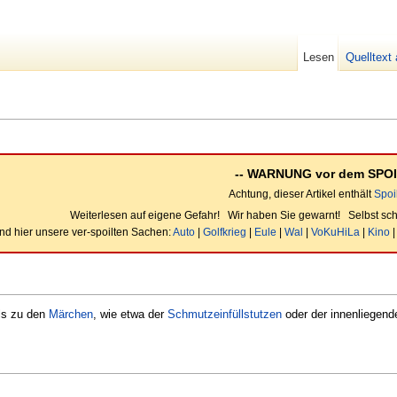
Lesen
Quelltext
-- WARNUNG vor dem SPOI
Achtung, dieser Artikel enthält
Spoi
Weiterlesen auf eigene Gefahr! Wir haben Sie gewarnt! Selbst schu
nd hier unsere ver-spoilten Sachen:
Auto
|
Golfkrieg
|
Eule
|
Wal
|
VoKuHiLa
|
Kino
ls zu den
Märchen
, wie etwa der
Schmutzeinfüllstutzen
oder der innenliegende