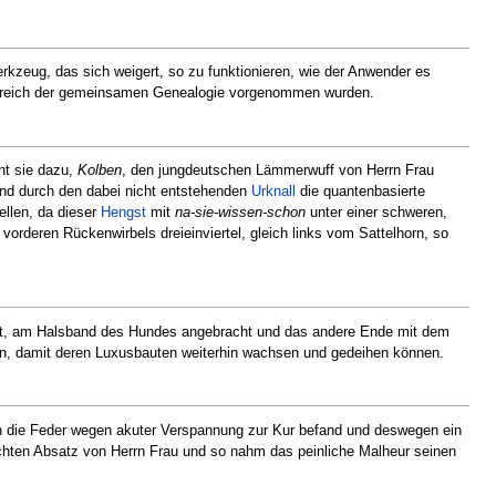
erkzeug, das sich weigert, so zu funktionieren, wie der Anwender es
Bereich der gemeinsamen Genealogie vorgenommen wurden.
nt sie dazu,
Kolben
, den jungdeutschen Lämmerwuff von Herrn Frau
nd durch den dabei nicht entstehenden
Urknall
die quantenbasierte
ellen, da dieser
Hengst
mit
na-sie-wissen-schon
unter einer schweren,
s vorderen Rückenwirbels dreieinviertel, gleich links vom Sattelhorn, so
telt, am Halsband des Hundes angebracht und das andere Ende mit dem
en, damit deren Luxusbauten weiterhin wachsen und gedeihen können.
sich die Feder wegen akuter Verspannung zur Kur befand und deswegen ein
chten Absatz von Herrn Frau und so nahm das peinliche Malheur seinen