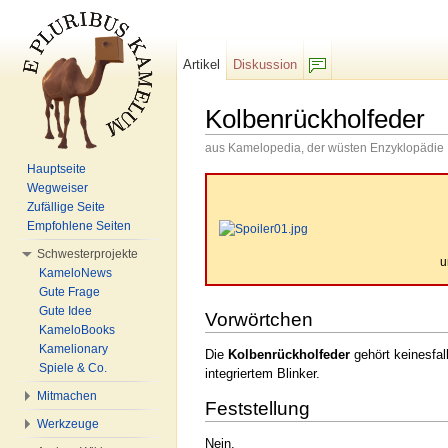
Artikel
Diskussion
F/b
Kolbenrückholfeder
aus Kamelopedia, der wüsten Enzyklopädie
Wechseln zu:
Navigation
,
Suche
Hauptseite
Wegweiser
Zufällige Seite
Empfohlene Seiten
Schwesterprojekte
u
KameloNews
Gute Frage
Gute Idee
Vorwörtchen
KameloBooks
Kamelionary
Die
Kolbenrückholfeder
gehört keinesfal
Spiele & Co.
integriertem Blinker.
Mitmachen
Feststellung
Werkzeuge
Nein.