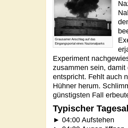
Naz
Na
de
bee
Ex
Grausamer Anschlag auf das
Eingangsportal eines Nazionalparks
erj
Experiment nachgewie
zusammen sein, damit 
entspricht. Fehlt auch n
Hühner herum. Schlimm
günstigsten Fall erbeu
Typischer Tagesa
► 04:00 Aufstehen