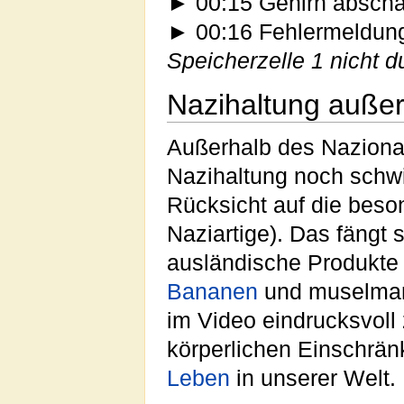
► 00:15 Gehirn abscha
► 00:16 Fehlermeldun
Speicherzelle 1 nicht d
Nazihaltung außer
Außerhalb des Nazionalp
Nazihaltung noch schw
Rücksicht auf die beso
Naziartige). Das fängt
ausländische Produkte 
Bananen
und muselma
im Video eindrucksvoll
körperlichen Einschrä
Leben
in unserer Welt.