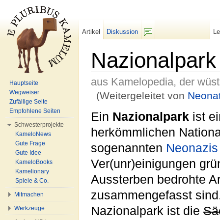
Artikel
Diskussion
L
F/b
Nazionalpark
aus Kamelopedia, der wüs
Hauptseite
Wegweiser
(Weitergeleitet von
Neonat
Zufällige Seite
Wechseln zu:
Navigation
,
Suche
Empfohlene Seiten
Ein
Nazionalpark
ist e
Schwesterprojekte
herkömmlichen National
KameloNews
Gute Frage
sogenannten
Neonazis
Gute Idee
Ver(unr)einigungen grü
KameloBooks
Kamelionary
Aussterben bedrohte Ar
Spiele & Co.
zusammengefasst sind.
Mitmachen
Nazionalpark ist die
Sä
Werkzeuge