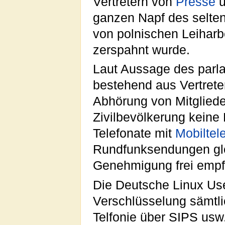
Vertretern von
Presse
u
ganzen Napf des selten
von polnischen Leiharb
zerspahnt wurde.
Laut Aussage des par
bestehend aus Vertrete
Abhörung von Mitglied
Zivilbevölkerung keine
Telefonate mit
Mobiltel
Rundfunksendungen gle
Genehmigung frei emp
Die Deutsche Linux Us
Verschlüsselung sämtl
Telfonie über SIPS usw