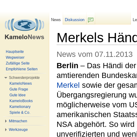
News
Diskussion
L
F/b
Merkels Händ
Wechseln zu:
Navigation
,
Suche
Hauptseite
News vom 07.11.2013
Wegweiser
Zufällige Seite
Berlin
– Das Händi der
Empfohlene Seiten
amtierenden Bundeska
Schwesterprojekte
Merkel
sowie der gesa
KameloNews
Gute Frage
Übergangsregierung w
Gute Idee
KameloBooks
möglicherweise vom U
Kamelionary
Spiele & Co.
amerikanischen Staatss
Mitmachen
NSA abgehört. So wird
Werkzeuge
unverifizierten und wen